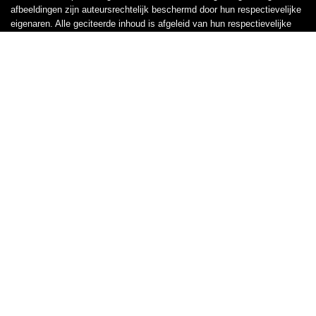
afbeeldingen zijn auteursrechtelijk beschermd door hun respectievelijke
eigenaren. Alle geciteerde inhoud is afgeleid van hun respectievelijke
bronnen.
WORD LID VAN ONZE MAILLIJST VOOR BEST
Aanbiedingen
Snelle links
Home