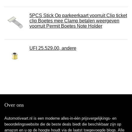
5PCS Stick Op parkeerkaart voorruit Clip ticket
clip Boetes mee Clamp betalen weergeven
voorruit Permit Boetes Note Holder
UFI 25.529.00, andere
Over ons
Automotiveart.nl is een moderne alles-in-één prijsvergelijkings- en
beoordelingswebsite die de beste deals biedt die beschikbaar zijn op
amazon en u op de hoogte houdt via de laatst toegevoegde blogs. Alle