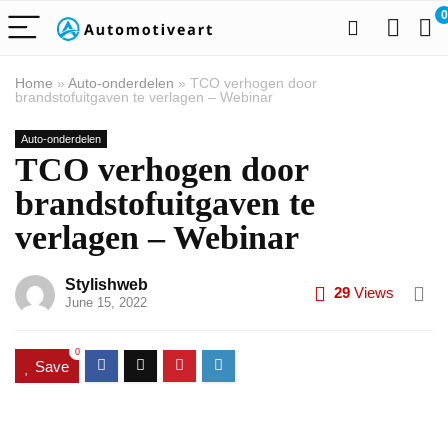
0
Home
»
Auto-onderdelen
»
TCO verhogen door
brandstofuitgaven te verlagen – Webinar
Auto-onderdelen
TCO verhogen door
brandstofuitgaven te
verlagen – Webinar
Stylishweb
29
Views
June 15, 2022
0
Save