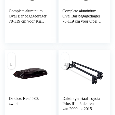
Complete aluminium
Complete aluminium
Oval Bar bagagedrager
Oval Bar bagagedrager
78-119 cm voor Kia
78-119 cm voor Opel
Niro 2016- met
Mokka/X 2012- met
geïntegreerde reling
geïntegreerde reling
(gesloten) met sluit
(gesloten) met sluit
mogelijkheid,
mogelijkheid,
draagvermogen 100 kg
draagvermogen 100 kg
Dakbox Reef 580,
Dakdrager staal Toyota
zwart
Prius III – 5 deuren –
van 2009 tot 2015