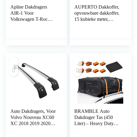
Apline Dakdragers
AUPERTO Dakkoffer,
AIR-1 Voor
opvouwbare dakkoffer,
Volkswagen T-Roc
15 kubieke meter,
2017-2022 Auto Top
waterdichte auto-
Bagage Vervoerder
opbergdoos voor met of
Spoorstaven GRIJS
zonder bagagedrager,
reizen en
bagagetransport, auto’s,
bestelwagens, SUV’s,
zwart
Auto Dakdragers, Voor
BRAMBLE Auto
Volvo Nouveau XC60
Dakdrager Tas (450
XC 2018 2019 2020
Liter) – Heavy Duty
Top Bagagedrager Rails
Car Roof Cargo Carrier
accessoirepart
Bag met Anti-Slip