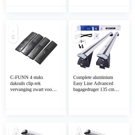
Protector Mat & Banden
C-FUNN 4 stuks
Complete aluminium
dakrails clip-rek
Easy Line Advanced
vervanging zwart voor
bagagedrager 135 cm
Mazda 2 3 5 6 Cx7
voor Jaguar F-Pace
vanaf 2016 met
geïntegreerde rails,
draagvermogen 90 kg