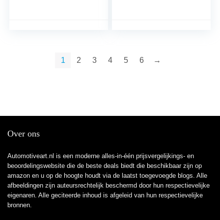
1
2
3
4
5
6
→
Over ons
Automotiveart.nl is een moderne alles-in-één prijsvergelijkings- en
beoordelingswebsite die de beste deals biedt die beschikbaar zijn op
amazon en u op de hoogte houdt via de laatst toegevoegde blogs. Alle
afbeeldingen zijn auteursrechtelijk beschermd door hun respectievelijke
eigenaren. Alle geciteerde inhoud is afgeleid van hun respectievelijke
bronnen.