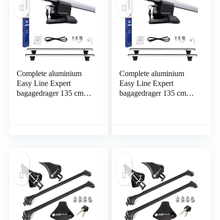
Complete aluminium
Complete aluminium
Easy Line Expert
Easy Line Expert
bagagedrager 135 cm
bagagedrager 135 cm
voor Mercedes R-
voor Nissan NV200
Klasse W251
vanaf 2009 met fabrieks
Stationwagen 2006-
bevestigings punten met
2013 met fabrieks
sluit mogelijkheid,
bevestigings punten met
draagvermogen 90 kg
sluit mogelijkheid,
draagvermogen 90 kg