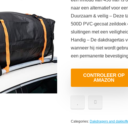
naar een alternatief voor e
Duurzaam & veilig – Deze t
500D PVC-gecoat zeildoek en
sluitingen met een veilighe
Handig – De dakdragertas vo
wanneer hij niet wordt gebrui
een permanente bevestiging 
CONTROLEER OP
AMAZON
Categories:
Dakdragers and dakkoff