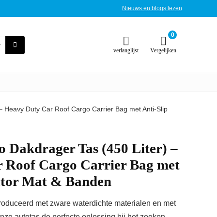
Nieuws en blogs lezen
0
verlanglijst
Vergelijken
 Heavy Duty Car Roof Cargo Carrier Bag met Anti-Slip
akdrager Tas (450 Liter) –
 Roof Cargo Carrier Bag met
ector Mat & Banden
produceerd met zware waterdichte materialen en met
onze autotas de perfecte oplossing bij het zoeken