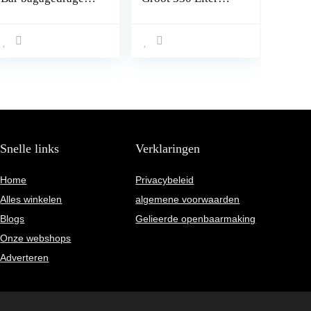
78-119 cm voor
Zachte Dakkoffer –
Kia Niro 2016- met
Opvouwbare
geïntegreerde
Weerbestendige
reling (gesloten)
Daktas met Stevige
met sluit
Bodem – Navy
mogelijkheid,
Blauw
draagvermogen
100 kg
Snelle links
Verklaringen
Home
Privacybeleid
Alles winkelen
algemene voorwaarden
Blogs
Gelieerde openbaarmaking
Onze webshops
Adverteren