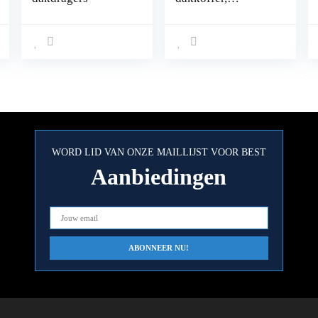
waterdicht,
dakkoffer voor de
auto, draagbaar,
voor reizen en
vervoer van
bagage, 6 kubieke
meter, zwart
WORD LID VAN ONZE MAILLIJST VOOR BEST
Aanbiedingen