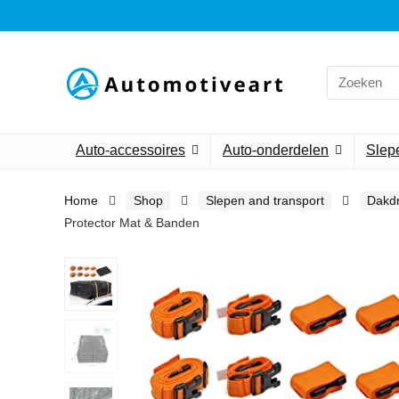
Search
for:
Auto-accessoires
Auto-onderdelen
Slepe
Home
Shop
Slepen and transport
Dakdr
Protector Mat & Banden