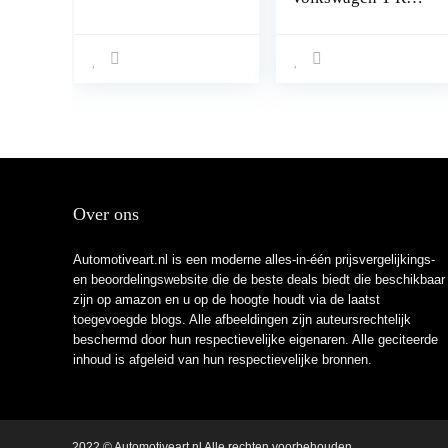
2017-2022 Auto
Top Bagage
Vervoerder
Spoorstaven GRIJS
Over ons
Automotiveart.nl is een moderne alles-in-één prijsvergelijkings-
en beoordelingswebsite die de beste deals biedt die beschikbaar
zijn op amazon en u op de hoogte houdt via de laatst
toegevoegde blogs. Alle afbeeldingen zijn auteursrechtelijk
beschermd door hun respectievelijke eigenaren. Alle geciteerde
inhoud is afgeleid van hun respectievelijke bronnen.
2022 © Automotiveart.nl Alle rechten voorbehouden