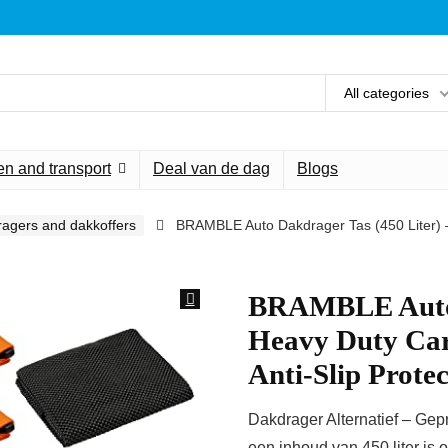
All categories
n and transport
Deal van de dag
Blogs
agers and dakkoffers
BRAMBLE Auto Dakdrager Tas (450 Liter) –
BRAMBLE Auto D
Heavy Duty Car
Anti-Slip Prot
Dakdrager Alternatief – Ge
een inhoud van 450 liter is 