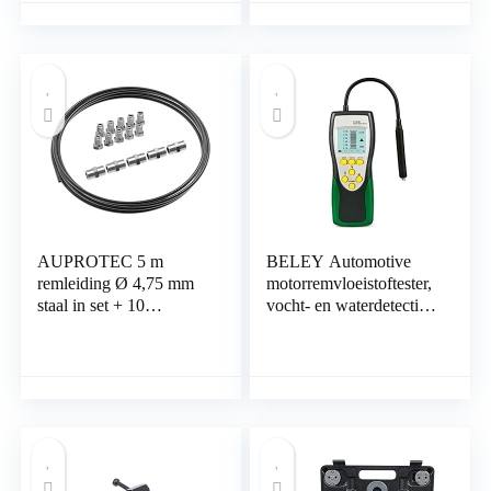
20 Moeren Fittings
AUPROTEC 5 m
BELEY Automotive
remleiding Ø 4,75 mm
motorremvloeistoftester,
staal in set + 10
vocht- en waterdetectie
schroefverbindingen + 5
met 2,2 inch lcd-scherm,
connectoren M10 x 1
voor voertuig DOT3
DIN 74 234 conform
DOT4 DOT5
koperen stalen rembuis
remvloeistofdetector
in assortiment voor
Bördel F