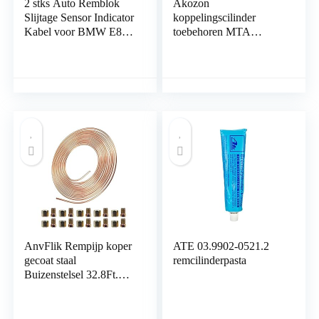
2 stks Auto Remblok
Akozon
Slijtage Sensor Indicator
koppelingscilinder
Kabel voor BMW E81
toebehoren MTA
E90 E91 Voor Achter
actuator hydraulische
Rechts Alarm Draad
pomp G1D500201
AOD
geschikt voor
EASYTRONIC
AnvFlik Rempijp koper
ATE 03.9902-0521.2
gecoat staal
remcilinderpasta
Buizenstelsel 32.8Ft.
van 3/16 “Automotive
Vervanging
Remleidingen Kit met