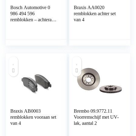
Bosch Automotive 0
Braxis AA0020
986 494 596
remblokken achter set
remblokken – achteras –
van 4
ECE-R90-certificering –
vier remblokken per
set,Blauw
Braxis AB0003
Brembo 09.9772.11
remblokken vooraan set
Voorremschijf met UV-
van 4
lak, aantal 2