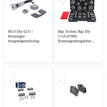
BGS Diy 6251 |
Bgs Technic Bgs Diy
Remzuiger-
1110-47000,
terugstelgereedschap
Remzuigerterugstelset,
22-Delig,
Remzuigerterugstel