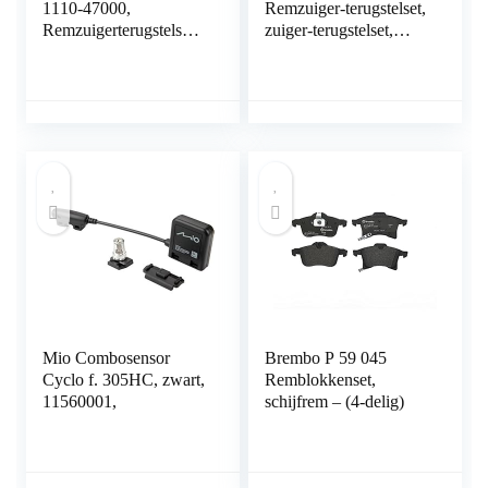
1110-47000,
Remzuiger-terugstelset,
Remzuigerterugstelset,
zuiger-terugstelset,
22-Delig,
voor Audi, BMW,
Remzuigerterugstel
Opel, VW, Kia, met
nieuwe VAG-adapter
met 3 pennen
Mio Combosensor
Brembo P 59 045
Cyclo f. 305HC, zwart,
Remblokkenset,
11560001,
schijfrem – (4-delig)