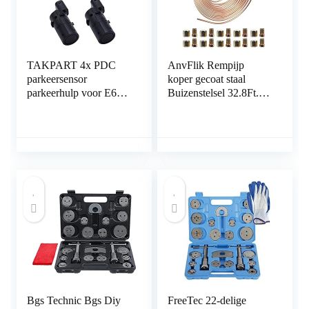
TAKPART 4x PDC
AnvFlik Rempijp
parkeersensor
koper gecoat staal
parkeerhulp voor E60
Buizenstelsel 32.8Ft.
E61 E63 E46 E65 X5
van 3/16 “Automotive
E53 Z4 66206989069
Vervanging
(zwart)
Remleidingen Kit met
20 Moeren Fittings
Bgs Technic Bgs Diy
FreeTec 22-delige