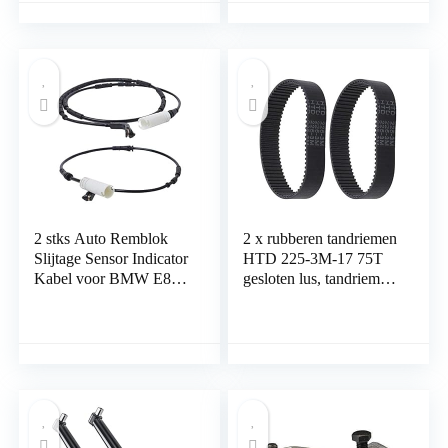
Auto-Accessoires, voor
Cadillac Duurzaam
Motorscooters Motor
(Color : Black)
Atv Grasmaaiers
2 stks Auto Remblok
2 x rubberen tandriemen
Slijtage Sensor Indicator
HTD 225-3M-17 75T
Kabel voor BMW E81
gesloten lus, tandriem
E90 E91 Voor Achter
compatibel met Bosch
Rechts Alarm Draad
PBS75A-GBS75A-
AOD
GBS75AE Silvercrest
Parkside PEBS 900