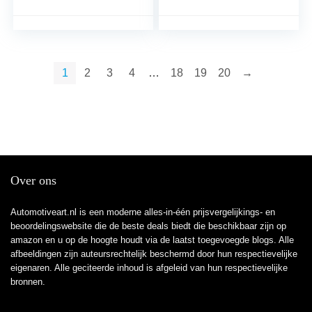
37106781844
mm)
37106784381
37106784379
1
2
3
4
…
18
19
20
→
Over ons
Automotiveart.nl is een moderne alles-in-één prijsvergelijkings- en
beoordelingswebsite die de beste deals biedt die beschikbaar zijn op
amazon en u op de hoogte houdt via de laatst toegevoegde blogs. Alle
afbeeldingen zijn auteursrechtelijk beschermd door hun respectievelijke
eigenaren. Alle geciteerde inhoud is afgeleid van hun respectievelijke
bronnen.