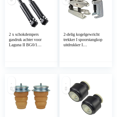
2 x schokdempers
2-delig kogelgewricht
gasdruk achter voor
trekker I spoorstangkop
Laguna II BG0/1
uitdrukker I
KG0/1 Hatchback
draaggewricht
Combi 1.6L-3.0L 2001-
gereedschap I universeel
2007 8200283391
voor veel
autofabrikanten