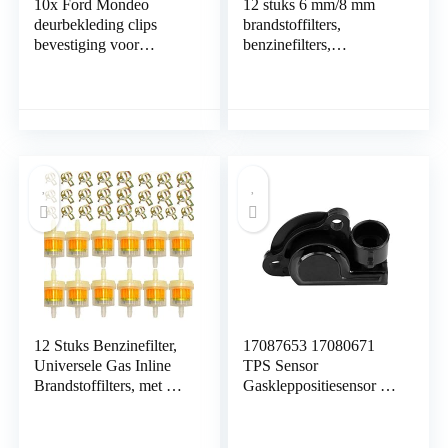
10x Ford Mondeo
12 stuks 6 mm/8 mm
deurbekleding clips
brandstoffilters,
bevestiging voor
benzinefilters,
rubberen afdichting
universele gasolie
onderaan – 1042065 –
vloeistoffilters,
gratis verzending!
benzinefilters, voor
grasmaaiers, auto‘s,
motorfietsen, scooters,
bromfietsen
12 Stuks Benzinefilter,
17087653 17080671
Universele Gas Inline
TPS Sensor
Brandstoffilters, met 25
Gaskleppositiesensor for
Stuks Slangclips,
Chevrolet C / K1500
Universele Motorfiets
2500 3500 GMC C /
Benzine Inline Filtratie
K1500 2500 3500 for