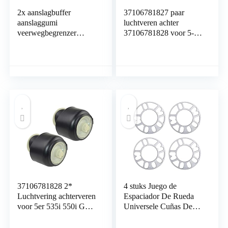
2x aanslagbuffer
37106781827 paar
aanslaggumi
luchtveren achter
veerwegbegrenzer
37106781828 voor 5-
veerwegbegrenzer
serie 520d 523i 528i
achteras voor jumper
535i 550i F07 F10 F11
230 Boxer 230
DUCATO 230
37106781828 2*
4 stuks Juego de
Luchtvering achterveren
Espaciador De Rueda
voor 5er 535i 550i GT
Universele Cuñas De
F07 F10
Aleación 4/5/6 Agujeros
F11#37106781827
Aluminio espaciador (5