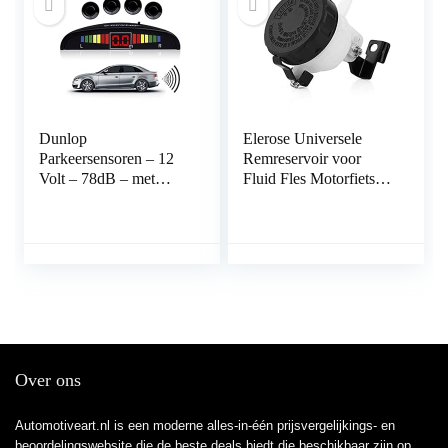
Dunlop
Elerose Universele
Parkeersensoren – 12
Remreservoir voor
Volt – 78dB – met
Fluid Fles Motorfiets
Obstakel-Indicator en 4
Hoofdkoppeling
Sensoren
Oliebeker
Cilinderbeugel
Over ons
Automotiveart.nl is een moderne alles-in-één prijsvergelijkings- en
beoordelingswebsite die de beste deals biedt die beschikbaar zijn op