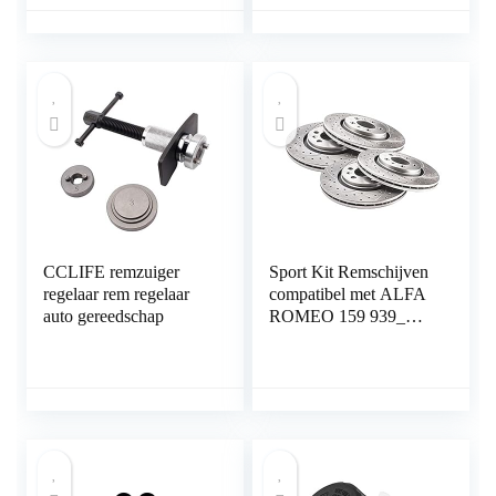
nieuwe VAG-adapter
met 3 pennen
CCLIFE remzuiger
Sport Kit Remschijven
regelaar rem regelaar
compatibel met ALFA
auto gereedschap
ROMEO 159 939_
Saloon Estate 2005
2006 2007 2008 2009
2010 2011 2x voor
geventileerd 0383GV
330mm + 2x achter
geventileerd 0382GV
292mm