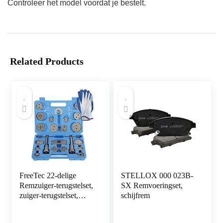
Controleer het model voordat je bestelt.
Related Products
FreeTec 22-delige
STELLOX 000 023B-
Remzuiger-terugstelset,
SX Remvoeringset,
zuiger-terugstelset,
schijfrem
voor Audi, BMW,
Opel, VW, Kia, met