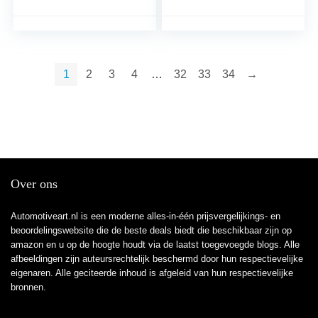
Veiligheid Blok Lederen
key case cover
Signaal Blokkeren
Pouch voor Autosleutels
1
2
3
4
…
32
33
34
→
Over ons
Automotiveart.nl is een moderne alles-in-één prijsvergelijkings- en
beoordelingswebsite die de beste deals biedt die beschikbaar zijn op
amazon en u op de hoogte houdt via de laatst toegevoegde blogs. Alle
afbeeldingen zijn auteursrechtelijk beschermd door hun respectievelijke
eigenaren. Alle geciteerde inhoud is afgeleid van hun respectievelijke
bronnen.