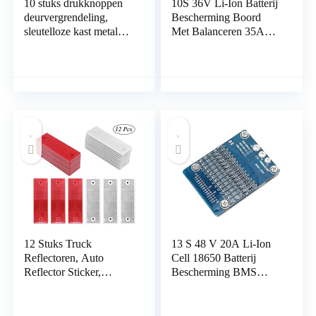
10 stuks drukknoppen
10S 36V Li-Ion Batterij
deurvergrendeling,
Bescherming Boord
sleutelloze kast metalen
Met Balanceren 35A
drukknop draaiknop,
Bms Pcb Batterij
slot voor camper,
Bescherming Boord
caravan, jacht, ladekast,
Voor Ternaire Kobalt
deur (parelnikkel)
Batterijen
12 Stuks Truck
13 S 48 V 20A Li-Ion
Reflectoren, Auto
Cell 18650 Batterij
Reflector Sticker,
Bescherming BMS
Reflector Sticker
PCB Board Met
Waarschuwingsplaat,
Gebalanceerd Circuit
Universele Rood/Wit
Over Lading Ontlading