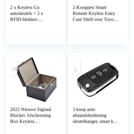
2 x Keyless Go
2-Knoppen Smart
autosleutels + 3 x
Remote Keyless Entry
RFID-blokker-
Case Shell voor Toyota
beschermhoezen voor
Prius
creditcards, voorkomt
diefstal van je auto,
autosleutelhoes
RFID/NF/WLAN/GSM
/LTE Blocker
2022 Nieuwe Signaal
3 knop auto
Blocker Afscherming
afstandsbediening
Box Keyless
sleutelhanger, smart key
Autosleutel Faraday
bescherming shell voor
Box Anti Diefstal
rondo sportage soul rio