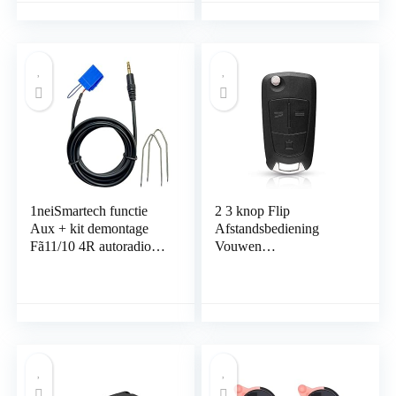
Reflector Rechthoek
Over Huidige
Zijmarker Voor
Bescherming
Vrachtwagen,
Aanhangwagen,
Vrachtwagen Caravan
Auto
1neiSmartech functie
2 3 knop Flip
Aux + kit demontage
Afstandsbediening
Fã11/10 4R autoradio
Vouwen
Delphi Bosch Auto Fiat
Autosleutelzakje Case
500Â Grande Punto
Voor Opel Vauxhall
Evo Panda Lancia Y
Corsa D Astra G Zafira
Alfa 147 met Jack
” EEN Vectra B Mokka
Mã¤nlich en pad met
G Insignia (3 Knop)
sticks demontage radio
cutter