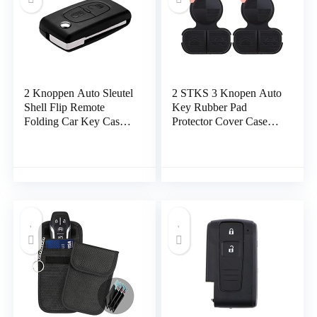
2 Knoppen Auto Sleutel
2 STKS 3 Knopen Auto
Shell Flip Remote
Key Rubber Pad
Folding Car Key Case
Protector Cover Case
Vervanging
voor 3 5 7 Serie E36
Opvouwbare Auto
E38 E39 E46 Z3 Z4 X3
Sleutel Cover Nee Chip
X5 Sleutelhanger
voor Peugeot 207 307
Waterdichte
308 CE0536
Krasbestendige Auto
Huishoudelijke
Sleutelvervanging
opslagbenodigdheden
Accessoires