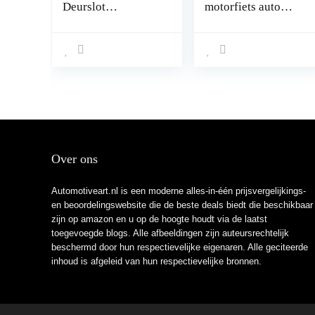
Deurslot
motorfiets auto
Motor,Motor
alarm
Stuurslot Wiel
waarschuwing anti-
Motor Antidiefstal
diefstal sticker
Vergrendelingen
tracker beveiligd
R055 Fahrrad
Aluminium
geslepen zilver.
Over ons
Automotiveart.nl is een moderne alles-in-één prijsvergelijkings-
en beoordelingswebsite die de beste deals biedt die beschikbaar
zijn op amazon en u op de hoogte houdt via de laatst
toegevoegde blogs. Alle afbeeldingen zijn auteursrechtelijk
beschermd door hun respectievelijke eigenaren. Alle geciteerde
inhoud is afgeleid van hun respectievelijke bronnen.