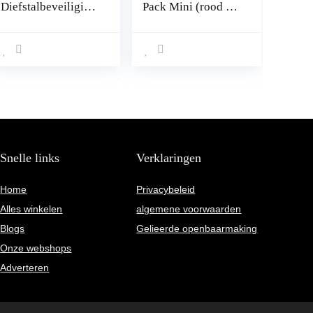
Diefstalbeveiliging
Pack Mini (rood en
GPS-localisator
groen) Faraday tas
auto’s en
voor autosleutel
motorfietsen.
signaalblok, anti-
Geïntegreerde
diefstal RFID
simkaart zonder
autosleutel
abonnementskoste
signaalblokkering
n.Geen snoeren.
Pouch
Batterij die
maanden
meegaat.Telefonisc
Snelle links
Verklaringen
he alarmmelding en
realtime tracking
Home
Privacybeleid
Alles winkelen
algemene voorwaarden
Blogs
Gelieerde openbaarmaking
Onze webshops
Adverteren