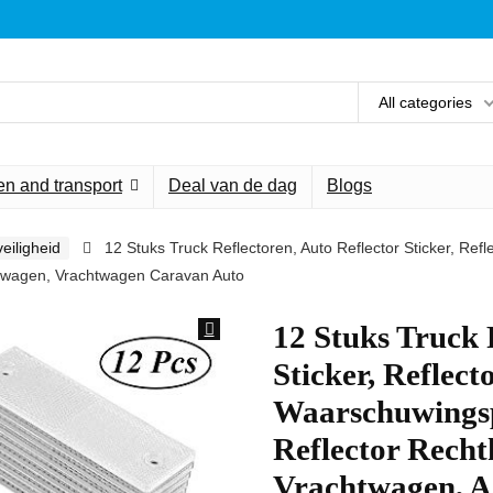
All categories
n and transport
Deal van de dag
Blogs
eiligheid
12 Stuks Truck Reflectoren, Auto Reflector Sticker, Ref
gwagen, Vrachtwagen Caravan Auto
12 Stuks Truck 
Sticker, Reflect
Waarschuwingsp
Reflector Rech
Vrachtwagen, 