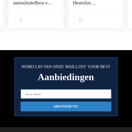
autosleutelbox en
Deurslot
Faraday-tas,
Stelaandrijving 2-
autosleutel RFID-
polig Draad 12V
afschermdoos, 2
Centrale
signaalafscherming
Vergrendeling
stas – zwart
Universele
Elektrische
Deurslotactuator
Aanvulling of
Kofferbak
Ontgrendeling
WORD LID VAN ONZE MAILLIJST VOOR BEST
Aanbiedingen