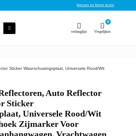
Nieuws en blogs lezen
0
verlanglijst
Vergelijken
lector Sticker Waarschuwingsplaat, Universele Rood/Wit
Reflectoren, Auto Reflector
or Sticker
laat, Universele Rood/Wit
thoek Zijmarker Voor
Aanhangwagen, Vrachtwagen