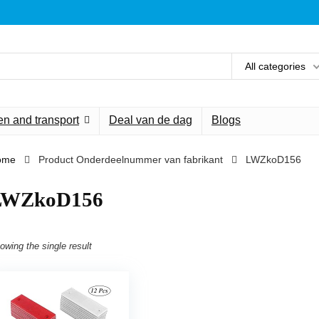
All categories
n and transport
Deal van de dag
Blogs
ome
Product Onderdeelnummer van fabrikant
‎LWZkoD156
‎LWZkoD156
owing the single result