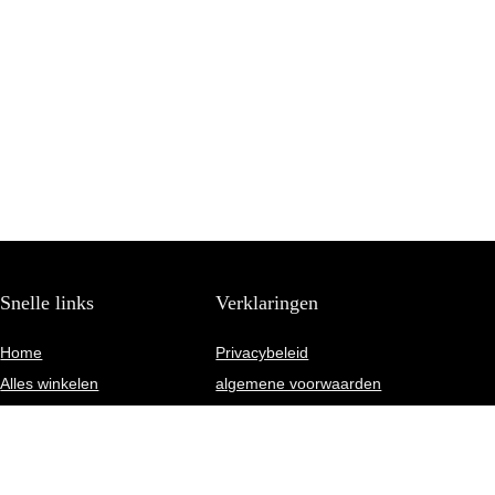
Snelle links
Verklaringen
Home
Privacybeleid
Alles winkelen
algemene voorwaarden
Blogs
Gelieerde openbaarmaking
Onze webshops
Adverteren