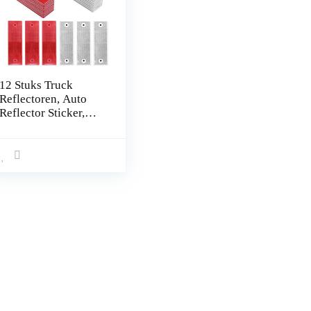
12 Stuks Truck
Reflectoren, Auto
Reflector Sticker,
Reflector Sticker
Waarschuwingsplaat,
Universele Rood/Wit
Reflector Rechthoek
Zijmarker Voor
Vrachtwagen,
Aanhangwagen,
Vrachtwagen
Caravan Auto