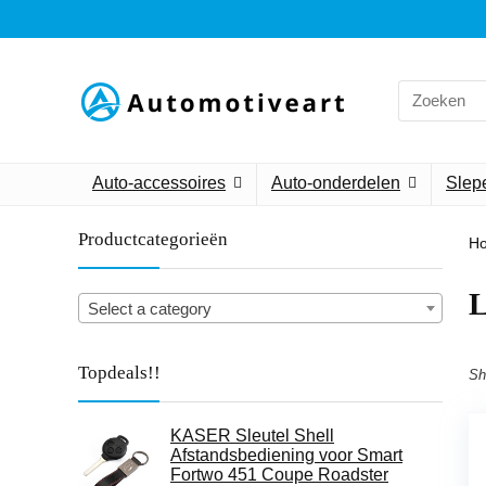
Search
for:
Auto-accessoires
Auto-onderdelen
Slepe
Productcategorieën
H
Select a category
Topdeals!!
Sh
KASER Sleutel Shell
Afstandsbediening voor Smart
Fortwo 451 Coupe Roadster