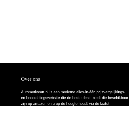
Over ons
Automotiveart.nl is een moderne alles-in-één prijsvergelijkings-
en beoordelingswebsite die de beste deals biedt die beschikbaar
zijn op amazon en u op de hoogte houdt via de laatst
toegevoegde blogs. Alle afbeeldingen zijn auteursrechtelijk
beschermd door hun respectievelijke eigenaren. Alle geciteerde
inhoud is afgeleid van hun respectievelijke bronnen.