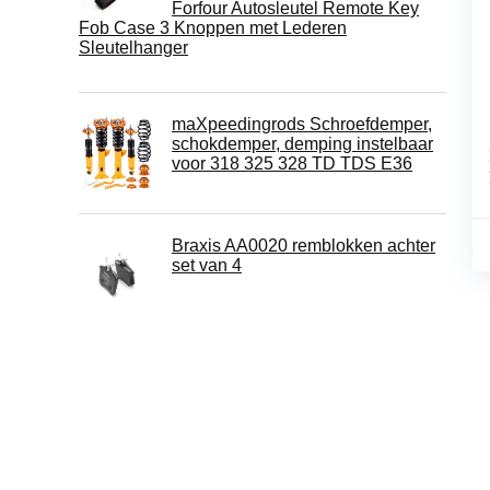
Forfour Autosleutel Remote Key
Fob Case 3 Knoppen met Lederen
Sleutelhanger
maXpeedingrods Schroefdemper,
schokdemper, demping instelbaar
voor 318 325 328 TD TDS E36
Braxis AA0020 remblokken achter
set van 4