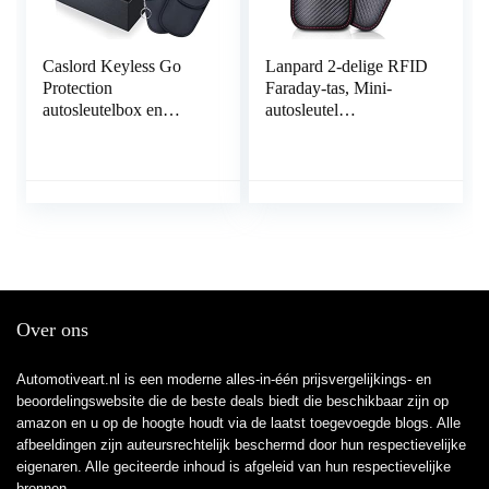
Caslord Keyless Go
Lanpard 2-delige RFID
Protection
Faraday-tas, Mini-
autosleutelbox en
autosleutel
Faraday-tas, autosleutel
Signaalblokkeringstas,
RFID-afschermdoos, 2
100% geblokkeerd
signaalafschermingstas
signaal, Blokkeer
– zwart
gekloonde
autosignalen, Anti-
diefstal kleine auto.(S)
Over ons
Automotiveart.nl is een moderne alles-in-één prijsvergelijkings- en
beoordelingswebsite die de beste deals biedt die beschikbaar zijn op
amazon en u op de hoogte houdt via de laatst toegevoegde blogs. Alle
afbeeldingen zijn auteursrechtelijk beschermd door hun respectievelijke
eigenaren. Alle geciteerde inhoud is afgeleid van hun respectievelijke
bronnen.