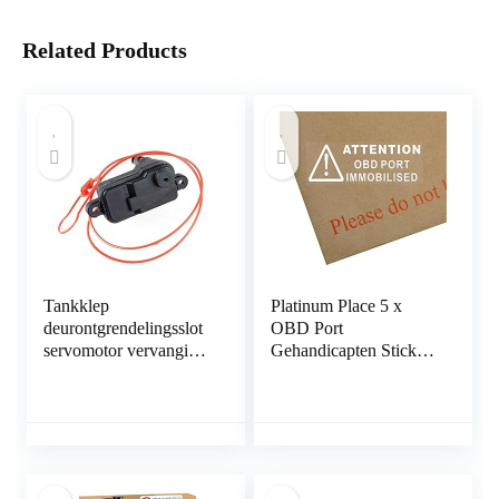
Related Products
Tankklep
Platinum Place 5 x
deurontgrendelingsslot
OBD Port
servomotor vervanging
Gehandicapten Stickers
voor A-udi A3 A6 A7
in Wit-87mm x 30mm-
C7 Q3 Q7 L0862153D
Veiligheid Venster
Waarschuwingsborden-
Van,Vrachtwagen,Taxi,
Bus,Mini
Cab,Minicab.On Board