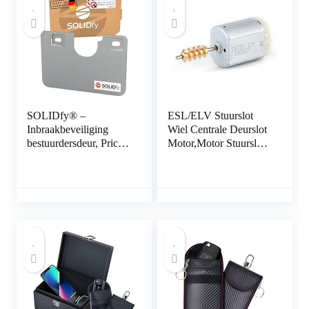
Diagnostics Port
Geïmmobiliseerd
SOLIDfy® –
ESL/ELV Stuurslot
Inbraakbeveiliging
Wiel Centrale Deurslot
bestuurdersdeur, Prick
Motor,Motor Stuurslot
Stop, zekering van
Wiel Motor Antidiefstal
roestvrij staal voor
Vergrendelingen
Ducato, Jumper, Boxer
X250, X290