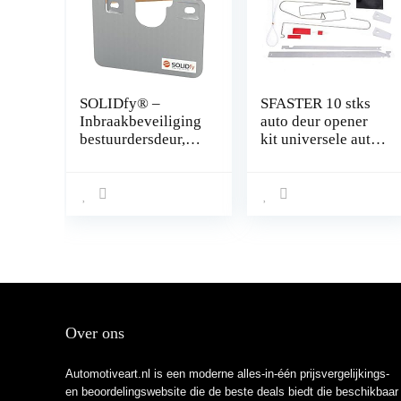
SOLIDfy® –
SFASTER 10 stks
Inbraakbeveiliging
auto deur opener
bestuurdersdeur,
kit universele auto
Prick Stop,
deur sleutel
zekering van
verloren slot uit
roestvrij staal voor
draagbare auto
Ducato, Jumper,
voertuig noodgeval
Boxer X250, X290
open ontgrendelen
gereedschap kit +
lucht pomp
Over ons
Automotiveart.nl is een moderne alles-in-één prijsvergelijkings-
en beoordelingswebsite die de beste deals biedt die beschikbaar