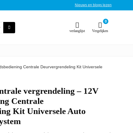
Nieuws en blogs lezen
0
verlanglijst
Vergelijken
dsbediening Centrale Deurvergrendeling Kit Universele
trale vergrendeling – 12V
ing Centrale
ng Kit Universele Auto
System