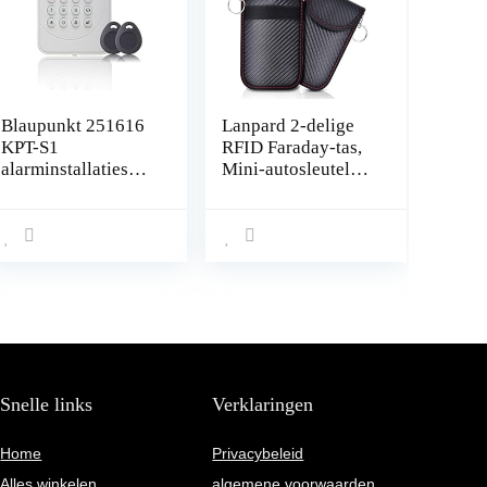
Blaupunkt 251616
Lanpard 2-delige
KPT-S1
RFID Faraday-tas,
alarminstallaties
Mini-autosleutel
(bijv. SA2900R).
Signaalblokkerings
Radio is dankzij
tas, 100%
Rolling Code
geblokkeerd
optimaal
signaal, Blokkeer
beschermd met
gekloonde
geïntegreerd
autosignalen, Anti-
inclusief twee
diefstal kleine auto.
RFID,
(S)
bedieningspaneel
met tag reader en
Snelle links
Verklaringen
tags
Home
Privacybeleid
Alles winkelen
algemene voorwaarden