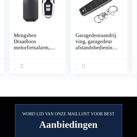
Mengshen
Garagedeuraandrij
Draadloos
ving, garagedeur
motorfietsalarm,
afstandsbediening
diefstalbeveiliging,
met automatische
alarm met
uitschakeling,
afstandsbediening,
universele
IP55 waterdicht,
handzender voor
113 dB super luid
auto alarm
(zwart)
producten, home
security producten,
afstandsbediening
draadloze
afstandsbedieninge
WORD LID VAN ONZE MAILLIJST VOOR BEST
n, 433 MHz
Aanbiedingen