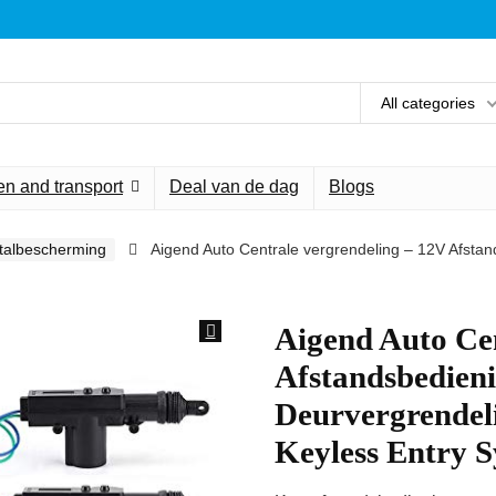
All categories
n and transport
Deal van de dag
Blogs
stalbescherming
Aigend Auto Centrale vergrendeling – 12V Afstan
Aigend Auto Cen
Afstandsbedien
Deurvergrendeli
Keyless Entry 