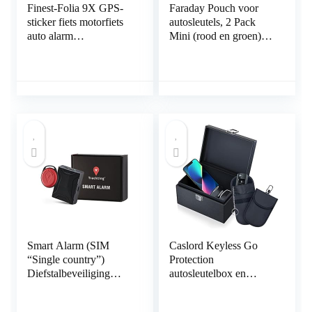
Finest-Folia 9X GPS-
Faraday Pouch voor
sticker fiets motorfiets
autosleutels, 2 Pack
auto alarm
Mini (rood en groen)
waarschuwing anti-
Faraday tas voor
diefstal sticker tracker
autosleutel signaalblok,
beveiligd R055 Fahrrad
anti-diefstal RFID
Aluminium geslepen
autosleutel
zilver.
signaalblokkering
Pouch
Smart Alarm (SIM
Caslord Keyless Go
“Single country”)
Protection
Diefstalbeveiliging
autosleutelbox en
GPS-localisator auto’s
Faraday-tas, autosleutel
en motorfietsen.
RFID-afschermdoos, 2