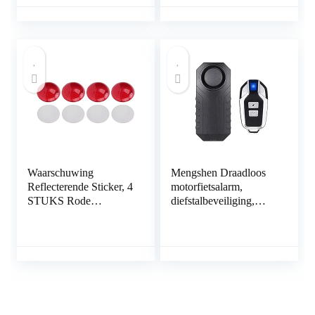
Geïntegreerde simkaart
signaalafschermingstas
zonder
– zwart
abonnementskosten.Ge
en snoeren. Batterij die
maanden
meegaat.Telefonische
alarmmelding en
realtime tracking
Waarschuwing
Mengshen Draadloos
Reflecterende Sticker, 4
motorfietsalarm,
STUKS Rode
diefstalbeveiliging,
Reflector Ronde 3-
alarm met
Dimensionale ABS
afstandsbediening,
Decoratie Bescherming
IP55 waterdicht, 113
Sticker voor Auto
dB super luid (zwart)
Motor: