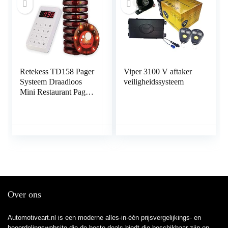
Retekess TD158 Pager
Viper 3100 V aftaker
Systeem Draadloos
veiligheidssysteem
Mini Restaurant Pager
Touchscreen
Lichtgevende Charge
10 Pagers Verbeterd
Over ons
Automotiveart.nl is een moderne alles-in-één prijsvergelijkings- en
beoordelingswebsite die de beste deals biedt die beschikbaar zijn op