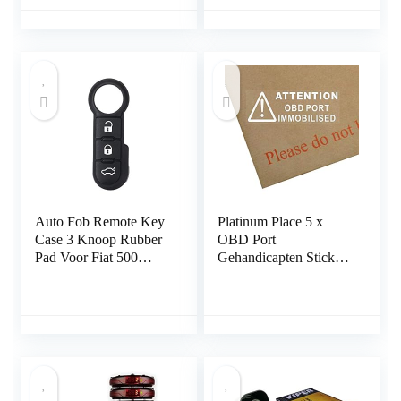
IP55 waterdicht, 113
Universele Auto
dB super luid (zwart)
Keyless Entry System
Auto Fob Remote Key
Platinum Place 5 x
Case 3 Knoop Rubber
OBD Port
Pad Voor Fiat 500
Gehandicapten Stickers
Panda Abarth Punto
in Wit-87mm x 30mm-
Veiligheid Venster
Waarschuwingsborden-
Van,Vrachtwagen,Taxi,
Bus,Mini
Cab,Minicab.On Board
Diagnostics Port
Geïmmobiliseerd