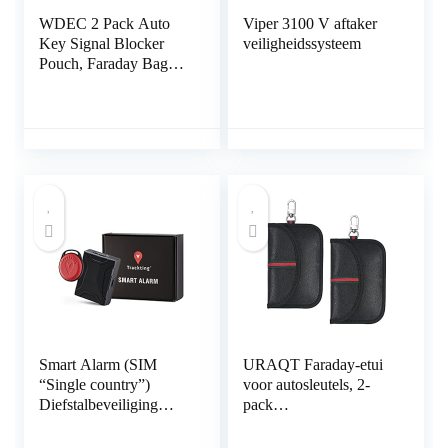
WDEC 2 Pack Auto
Viper 3100 V aftaker
Key Signal Blocker
veiligheidssysteem
Pouch, Faraday Bag
voor Autosleutels,
RFID Sleutelzak, Anti-
diefstal Remote Entry
Smart Fobs
Bescherming, Keyless
Signaal Blokkeren Key
Case
Smart Alarm (SIM
URAQT Faraday-etui
“Single country”)
voor autosleutels, 2-
Diefstalbeveiliging
pack
GPS-localisator auto’s
autosleutelsignaalblokk
en motorfietsen.
erend etui, Keyless