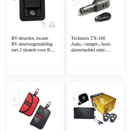
RV-deurslot, zwarte
Technaxx TX-100
RV-deurvergrendeling
Auto,- camper-, boot-
met 2 sleutels voor RV
alarm/mobiel mini-
voor aanhangwagen
alarm met
voor caravan voor
bewegingsdetectie +
vrachtwagen
afstandsbediening en
autolader 2x USB, 6
dagen standby. 110db
alarm geluid voor
afschrikking