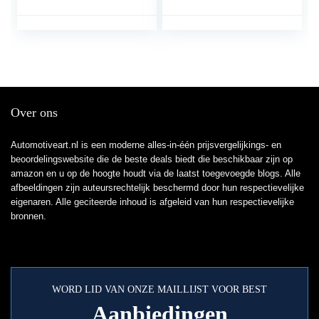
Geïntegreerde simkaart
Entry-autosleutelkoffer
zonder
met haak voor het
abonnementskosten.Ge
beveiligen van
en snoeren. Batterij die
sleutelhanger, RFID-
maanden
sleutelblokkeringstas
meegaat.Telefonische
voor autobeveiliging,
alarmmelding en
Keyless auto-
Over ons
realtime tracking
accessoires
Automotiveart.nl is een moderne alles-in-één prijsvergelijkings- en
beoordelingswebsite die de beste deals biedt die beschikbaar zijn op
amazon en u op de hoogte houdt via de laatst toegevoegde blogs. Alle
afbeeldingen zijn auteursrechtelijk beschermd door hun respectievelijke
eigenaren. Alle geciteerde inhoud is afgeleid van hun respectievelijke
bronnen.
WORD LID VAN ONZE MAILLIJST VOOR BEST
Aanbiedingen