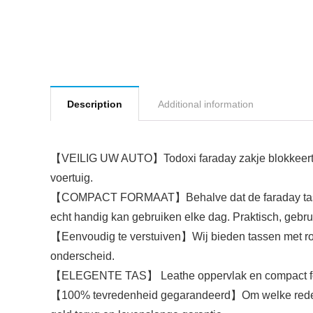
Description
Additional information
【VEILIG UW AUTO】Todoxi faraday zakje blokkeert effe
voertuig.
【COMPACT FORMAAT】Behalve dat de faraday tas goed 
echt handig kan gebruiken elke dag. Praktisch, gebru
【Eenvoudig te verstuiven】Wij bieden tassen met rod
onderscheid.
【ELEGENTE TAS】 Leathe oppervlak en compact formaat.
【100% tevredenheid gegarandeerd】Om welke reden da