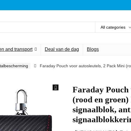
All categories
n and transport
Deal van de dag
Blogs
stalbescherming
Faraday Pouch voor autosleutels, 2 Pack Mini (ro
Faraday Pouch v
(rood en groen)
signaalblok, ant
signaalblokker