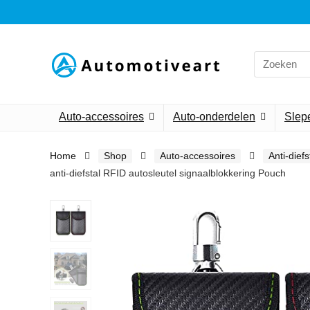
Search
for:
Auto-accessoires
Auto-onderdelen
Slepe
Home
Shop
Auto-accessoires
Anti-dief
anti-diefstal RFID autosleutel signaalblokkering Pouch