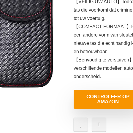
【VEILIG UW AUTO】Todoxi far
tas die voorkomt dat crimin
tot uw voertuig.
【COMPACT FORMAAT】Behalve 
een andere vorm van sleutel
nieuwe tas die echt handig k
en betrouwbaar.
【Eenvoudig te verstuiven】W
verschillende modellen auto
onderscheid.
CONTROLEER OP
AMAZON