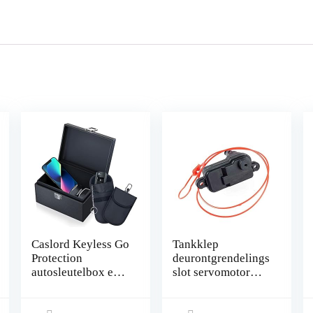
Caslord Keyless Go
Tankklep
Protection
deurontgrendelings
autosleutelbox en
slot servomotor
Faraday-tas,
vervanging voor A-
autosleutel RFID-
udi A3 A6 A7 C7