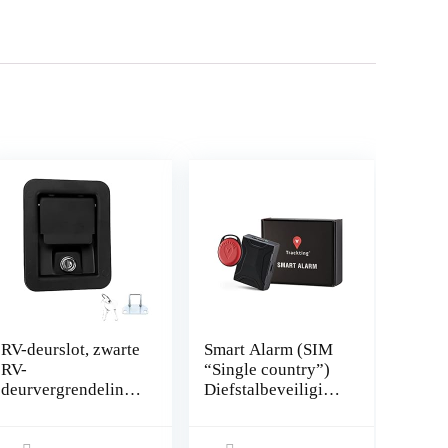
RV-deurslot, zwarte
Smart Alarm (SIM
RV-
“Single country”)
deurvergrendeling
Diefstalbeveiliging
met 2 sleutels voor
GPS-localisator
RV voor
auto’s en