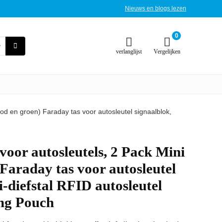
Nieuws en blogs lezen
0
verlanglijst
Vergelijken
od en groen) Faraday tas voor autosleutel signaalblok,
oor autosleutels, 2 Pack Mini
 Faraday tas voor autosleutel
i-diefstal RFID autosleutel
ing Pouch