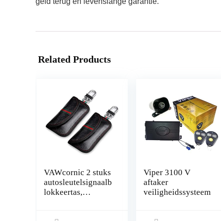
geld terug en levenslange garantie.
Related Products
VAWcornic 2 stuks
Viper 3100 V
autosleutelsignaalb
aftaker
lokkeertas,
veiligheidssysteem
Faraday-tas voor
autosleutels,