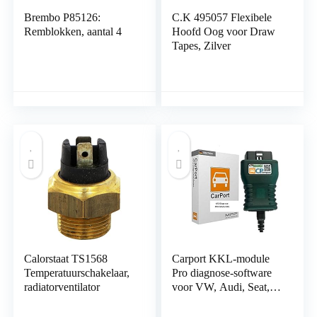
Brembo P85126:
C.K 495057 Flexibele
Remblokken, aantal 4
Hoofd Oog voor Draw
Tapes, Zilver
Calorstaat TS1568
Carport KKL-module
Temperatuurschakelaar,
Pro diagnose-software
radiatorventilator
voor VW, Audi, Seat,
Skoda van 1996 tot
2004 met originele