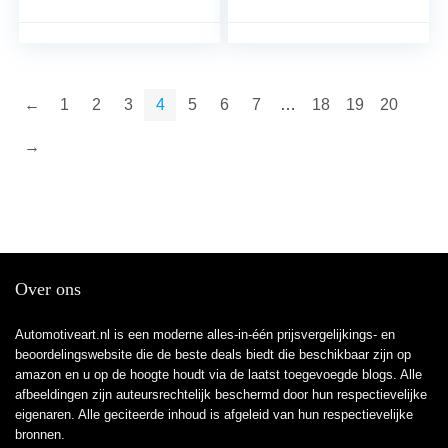
interface CP-Compact
←
1
2
3
4
5
6
7
…
18
19
20
→
Over ons
Automotiveart.nl is een moderne alles-in-één prijsvergelijkings- en
beoordelingswebsite die de beste deals biedt die beschikbaar zijn op
amazon en u op de hoogte houdt via de laatst toegevoegde blogs. Alle
afbeeldingen zijn auteursrechtelijk beschermd door hun respectievelijke
eigenaren. Alle geciteerde inhoud is afgeleid van hun respectievelijke
bronnen.