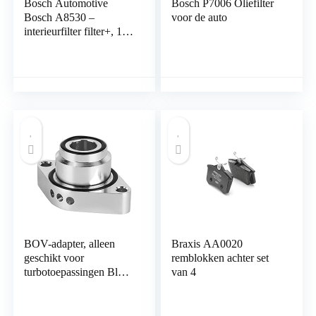
Bosch Automotive
Bosch P7006 Oliefilter
Bosch A8530 –
voor de auto
interieurfilter filter+, 1
stuk (verpakking van 1)
BOV-adapter, alleen
Braxis AA0020
geschikt voor
remblokken achter set
turbotoepassingen Blow
van 4
Off Valve Flens,
geschikt voor Seat Ibiza
TSi 1.4L turbomotoren.