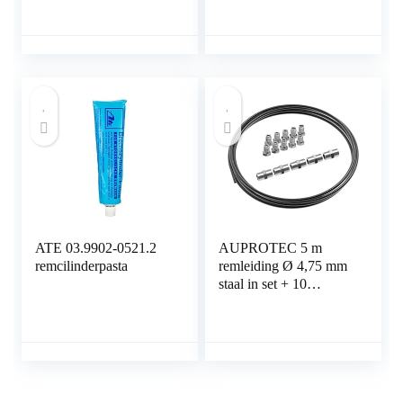
2006 2007 2008 2009
Voor Achter Rechts
2010 2011 2x voor
Alarm Draad AOD
geventileerd 0383GV
330mm + 2x achter
geventileerd 0382GV
292mm
ATE 03.9902-0521.2
AUPROTEC 5 m
remcilinderpasta
remleiding Ø 4,75 mm
staal in set + 10
schroefverbindingen +
5 connectoren M10 x 1
DIN 74 234 conform
koperen stalen rembuis
in assortiment voor
Bördel F