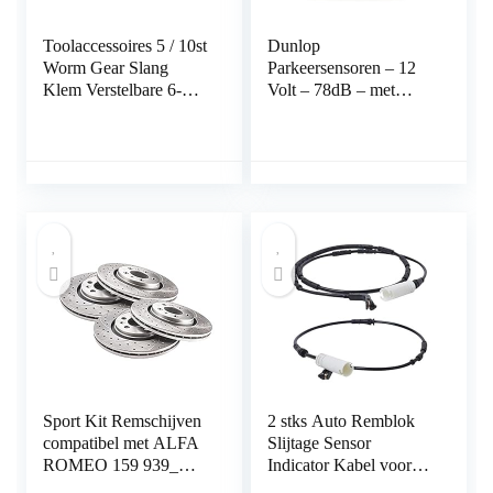
Toolaccessoires 5 / 10st
Dunlop
Worm Gear Slang
Parkeersensoren – 12
Klem Verstelbare 6-
Volt – 78dB – met
63mm Sleutel Klem
Obstakel-Indicator en 4
Slangklem voor
Sensoren
Waterpijp Sanitair
Automotive
Mechanical klem (Size
: 18 32mm 5pcs)
Sport Kit Remschijven
2 stks Auto Remblok
compatibel met ALFA
Slijtage Sensor
ROMEO 159 939_
Indicator Kabel voor
Saloon Estate 2005
BMW E81 E90 E91