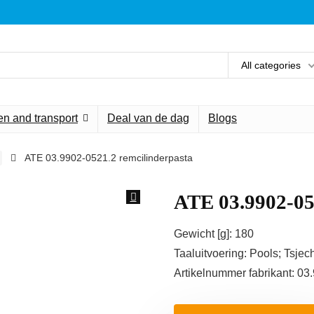
All categories
n and transport
Deal van de dag
Blogs
ATE 03.9902-0521.2 remcilinderpasta
ATE 03.9902-05
Gewicht [g]: 180
Taaluitvoering: Pools; Tsjec
Artikelnummer fabrikant: 03