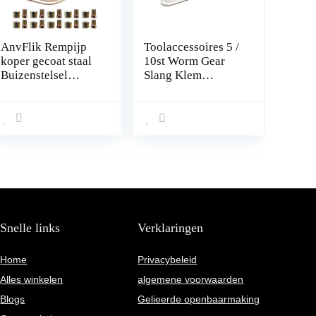
AnvFlik Rempijp
Toolaccessoires 5 /
koper gecoat staal
10st Worm Gear
Buizenstelsel
Slang Klem
32.8Ft. van 3/16
Verstelbare 6-
“Automotive
63mm Sleutel Klem
Vervanging
Slangklem voor
Remleidingen Kit
Waterpijp Sanitair
met 20 Moeren
Automotive
Fittings
Mechanical klem
(Size : 18 32mm
5pcs)
Snelle links
Verklaringen
Home
Privacybeleid
Alles winkelen
algemene voorwaarden
Blogs
Gelieerde openbaarmaking