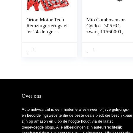
Orion Motor Tech
Mio Combosensor
Remzuigerterugstel
Cyclo f. 305HC,
ler 24-delige
zwart, 11560001,
remzuigerset
remzuigerterugstell
er rem universele
zuigerterugsteller
auto gereedschap
koffer set
remklauw
terugsteller
gereedschap
Over ons
Automotiveart.nl is een moderne alles-in-één prijsvergelijkings-
en beoordelingswebsite die de beste deals biedt die beschikbaar
zijn op amazon en u op de hoogte houdt via de laatst
toegevoegde blogs. Alle afbeeldingen zijn auteursrechtelijk