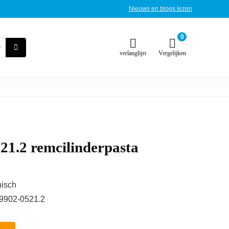
Nieuws en blogs lezen
0
verlanglijst
Vergelijken
21.2 remcilinderpasta
hisch
.9902-0521.2