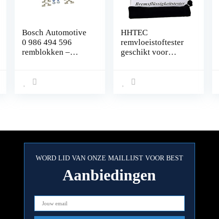
Bosch Automotive
HHTEC
0 986 494 596
remvloeistoftester
remblokken –
geschikt voor
achteras – ECE-
remvloeistoffen
R90-certificering –
DOT 3/4/5 met 5
vier remblokken
led-weergave,
per set,Blauw
draagbare
flockungsbeutel en
Duitse
gebruiksaanwijzing
(mogelijk niet
beschikbaar in het
Nederlands).
WORD LID VAN ONZE MAILLIJST VOOR BEST
Aanbiedingen