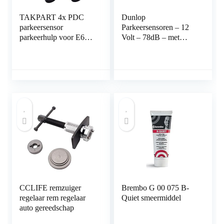
TAKPART 4x PDC
Dunlop
parkeersensor
Parkeersensoren – 12
parkeerhulp voor E60
Volt – 78dB – met
E61 E63 E46 E65 X5
Obstakel-Indicator en 4
E53 Z4 66206989069
Sensoren
(zwart)
CCLIFE remzuiger
Brembo G 00 075 B-
regelaar rem regelaar
Quiet smeermiddel
auto gereedschap