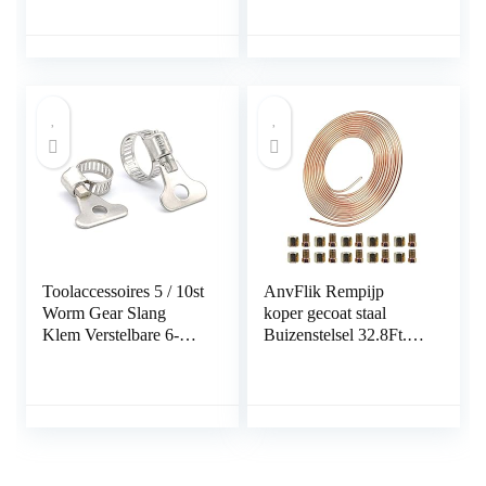
Toolaccessoires 5 / 10st
AnvFlik Rempijp
Worm Gear Slang
koper gecoat staal
Klem Verstelbare 6-
Buizenstelsel 32.8Ft.
63mm Sleutel Klem
van 3/16 “Automotive
Slangklem voor
Vervanging
Waterpijp Sanitair
Remleidingen Kit met
Automotive
20 Moeren Fittings
Mechanical klem (Size
: 18 32mm 5pcs)