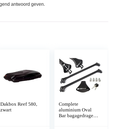
digend antwoord geven.
Dakbox Reef 580,
Complete
zwart
aluminium Oval
Bar bagagedrager
78-119 cm voor
Opel Mokka/X