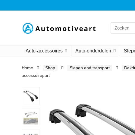
Search
for:
Auto-accessoires
Auto-onderdelen
Slepe
Home
Shop
Slepen and transport
Dakdr
accessoirepart