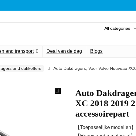
All categories
n and transport
Deal van de dag
Blogs
agers and dakkoffers
Auto Dakdragers, Voor Volvo Nouveau XC
Auto Dakdrager
XC 2018 2019 2
accessoirepart
【Toepasselijke modellen】
【Hoogwaardig materiaal】: