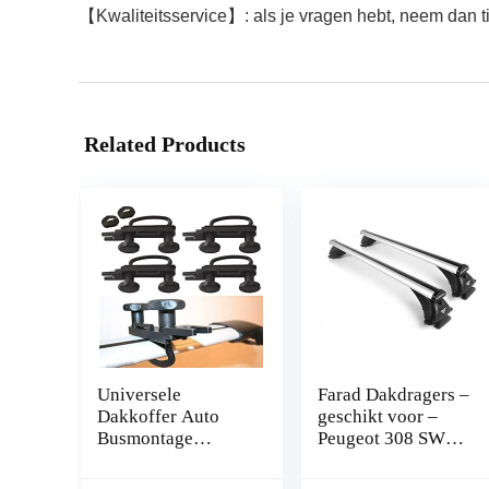
【Kwaliteitsservice】: als je vragen hebt, neem dan ti
Related Products
Universele
Farad Dakdragers –
Dakkoffer Auto
geschikt voor –
Busmontage
Peugeot 308 SW
Montagekit U-
2008 t/m 2013 –
boutklemmen U-
Open Dakrail –