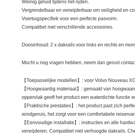
Weinig geluid tijdens het rijden.
Vergrendelbaar en verwijderbaar om veiligheid en co
Voertuigspecifiek voor een perfecte pasvorm.
Compatibel met verschillende accessoires.
Doosinhoud: 2 x dakrails voor links en rechts en mo
Mocht u nog vragen hebben, neem dan gerust contact
【Toepasselijke modellen】: voor Volvo Nouveau X
【Hoogwaardig materiaal】: gemaakt van hoogwaardi
oppervlak geeft het product een waterdichte functie e
【Praktische prestaties】: het product past zich perf
windgeruis, het zorgt voor een comfortabele reiservarin
【Eenvoudige installatie】: instructies en alle hardwa
verwijderen. Compatibel met verhoogde dakrails. Che