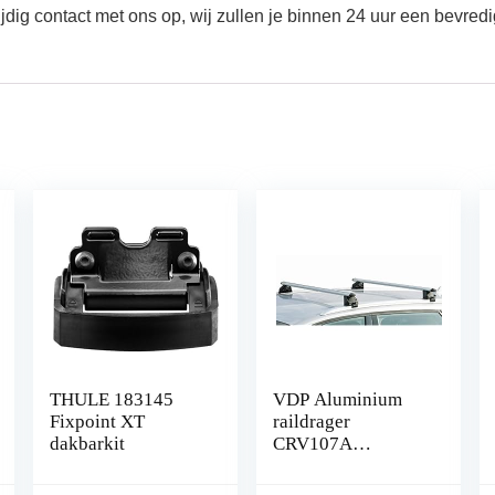
jdig contact met ons op, wij zullen je binnen 24 uur een bevre
THULE 183145
VDP Aluminium
Fixpoint XT
raildrager
dakbarkit
CRV107A
compatibel met
Toyota Auris