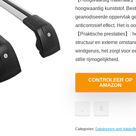
hoogwaardig kunststof. Be
geanodiseerde oppervlak gee
anticorrosief effect. Het is
【Praktische prestaties】: he
structuur en externe omstan
windgeruis, het zorgt voor e
stille rijmogelijkheid.
CONTROLEER OP
AMAZON
Categories:
Dakdragers and dakkoff