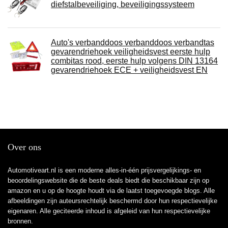
diefstalbeveiliging, beveiligingssysteem
Auto's verbanddoos verbanddoos verbandtas
gevarendriehoek veiligheidsvest eerste hulp
combitas rood, eerste hulp volgens DIN 13164
gevarendriehoek ECE + veiligheidsvest EN
Over ons
Automotiveart.nl is een moderne alles-in-één prijsvergelijkings- en
beoordelingswebsite die de beste deals biedt die beschikbaar zijn op
amazon en u op de hoogte houdt via de laatst toegevoegde blogs. Alle
afbeeldingen zijn auteursrechtelijk beschermd door hun respectievelijke
eigenaren. Alle geciteerde inhoud is afgeleid van hun respectievelijke
bronnen.