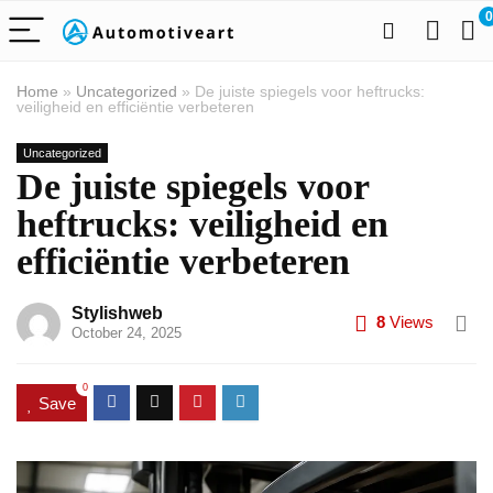
0
Home
»
Uncategorized
»
De juiste spiegels voor heftrucks:
veiligheid en efficiëntie verbeteren
Uncategorized
De juiste spiegels voor
heftrucks: veiligheid en
efficiëntie verbeteren
Stylishweb
8
Views
October 24, 2025
0
Save