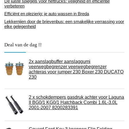
De juiste spiegels voor heftrucks: veiligheid en efficiëntie
verbeteren
Efficiënt en plezierig: je auto wassen in Breda
Lekkernijen door de brievenbus: een smakelijke verrassing voor
elke gelegenheid
Deal van de dag !!
2x aanslagbuffer aanslaggumi
veerwegbegrenzer veerwegbegrenzer
achteras voor jumper 230 Boxer 230 DUCATO
230
2 x schokdempers gasdruk achter voor Laguna
II BG0/1 KG0/1 Hatchback Combi 1.6L-3.0L
2001-2007 8200283391