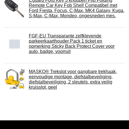
Cguard Ford Key 3 knoppen Flip Folding
Remote Car Key Fob Shell Compatibel met
Ford Fiesta, Focus, C-Max, MK4 Galaxy, Kuga,
S-Max, C-Max, Mondeo, ongesneden mes.
FGF-EU Transparante zelfklevende
parkeerkaarthouder Pack 1 ticket en
opmerking Sticky Back Protect Cover voor
auto, badge, voorruit
MASKO® Trekslot voor gangbare trekhaak,
eenvoudige montage, diefstalbeveiliging,
diefstalbeveiliging, 2 sleutels, extra veilig
kruisslot, geel