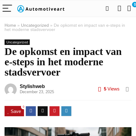
0
Home
»
Uncategorized
»
De opkomst en impact van e-steps in
het moderne stadsvervoer
Uncategorized
De opkomst en impact van
e-steps in het moderne
stadsvervoer
Stylishweb
5
Views
December 23, 2025
0
Save