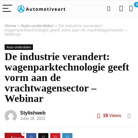
0
Home
»
Auto-onderdelen
»
De industrie verandert:
wagenparktechnologie geeft vorm aan de vrachtwagensector –
Webinar
Auto-onderdelen
De industrie verandert:
wagenparktechnologie geeft
vorm aan de
vrachtwagensector –
Webinar
Stylishweb
19
Views
June 18, 2022
0