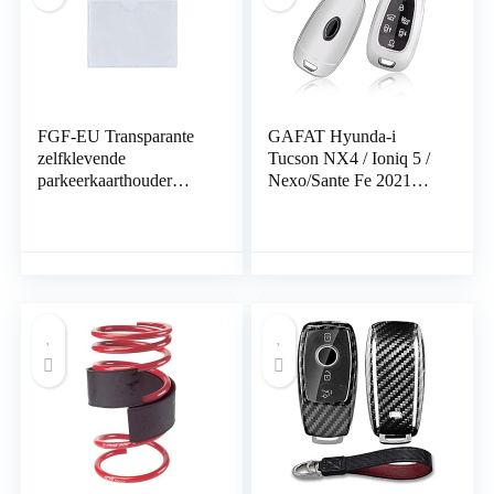
FGF-EU Transparante
GAFAT Hyunda-i
zelfklevende
Tucson NX4 / Ioniq 5 /
parkeerkaarthouder
Nexo/Sante Fe 2021
Pack 1 ticket en
2022 Sleutelhoes
opmerking Sticky Back
Beschermhoes,
Protect Cover voor auto,
Autobediening
badge, voorruit
Beschermhoes, TPU
Silicagel Autosleutel
(Zilver)