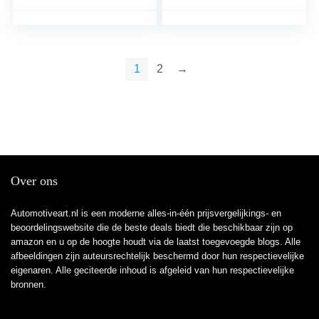
Beschermhoes
aanhanger)
Accessoires (Paars
Zwart)
1
2
→
Over ons
Automotiveart.nl is een moderne alles-in-één prijsvergelijkings- en
beoordelingswebsite die de beste deals biedt die beschikbaar zijn op
amazon en u op de hoogte houdt via de laatst toegevoegde blogs. Alle
afbeeldingen zijn auteursrechtelijk beschermd door hun respectievelijke
eigenaren. Alle geciteerde inhoud is afgeleid van hun respectievelijke
bronnen.