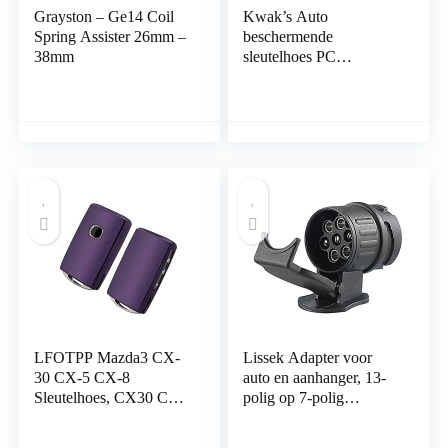
Grayston – Ge14 Coil
Kwak’s Auto
Spring Assister 26mm –
beschermende
38mm
sleutelhoes PC
sleutelhoes
koolstofvezel patroon
compatibel voor
Mercedes Benz nieuwe
E klasse E200L E300L
C klasse S klasse
autosleutel met
sleutelhanger
LFOTPP Mazda3 CX-
Lissek Adapter voor
30 CX-5 CX-8
auto en aanhanger, 13-
Sleutelhoes, CX30 CX5
polig op 7-polig
CX8 TPU Silicone
(adapter/trekhaak van
Autosleutel, Sleutelhoes
13-pins auto naar 7-pins