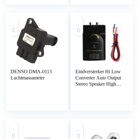
auto, blauw, 111 x 72 x
25 mm
DENSO DMA-0113
Eindversterker Hi Low
Luchtmassameter
Converter Auto Output
Stereo Speaker High
Level Luidspreker
Signaal voor Low Level
Adapter met
vertragingsfunctie