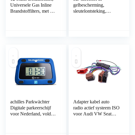
Universele Gas Inline
gelbescherming,
Brandstoffilters, met 25
sleutelontsteking,
Stuks Slangclips,
compatibel met
Universele Motorfiets
Kawasaki Z900
Benzine Inline Filtratie
Graphic Carbon Look
Auto-Accessoires, voor
met grijze en rode
Motorscooters Motor
oppervlakken
Atv Grasmaaiers
achilles Parkwächter
Adapter kabel auto
Digitale parkeerschijf
radio actief systeem ISO
voor Nederland, voldoet
voor Audi VW Seat
aan de verkeersregeling,
Bose DSP
elektronische
parkeerklok voor de