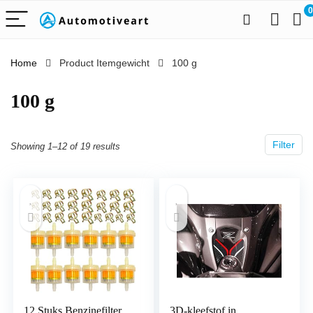
0
Home
Product Itemgewicht
‎100 g
‎100 g
Filter
Showing 1–12 of 19 results
12 Stuks Benzinefilter,
3D-kleefstof in