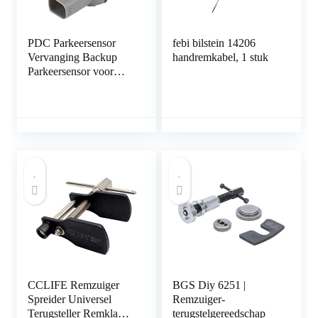
PDC Parkeersensor
febi bilstein 14206
Vervanging Backup
handremkabel, 1 stuk
Parkeersensor voor
BMW E46 E39 E60
E63 E38 E65 E83 E53
E85 6620
66206989068
CCLIFE Remzuiger
BGS Diy 6251 |
Spreider Universel
Remzuiger-
Terugsteller Remklauw
terugstelgereedschap