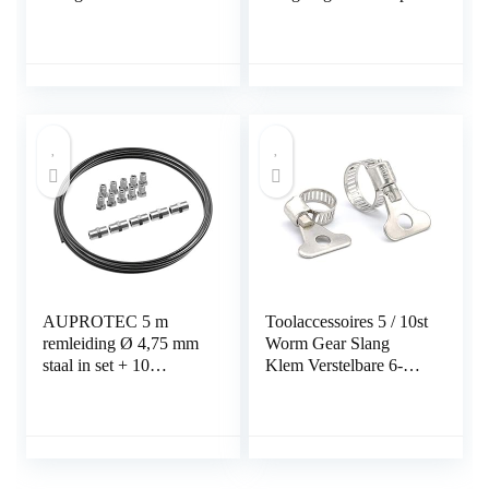
Zuiger Remblokken
Terug Draaier
AUPROTEC 5 m
Toolaccessoires 5 / 10st
remleiding Ø 4,75 mm
Worm Gear Slang
staal in set + 10
Klem Verstelbare 6-
schroefverbindingen +
63mm Sleutel Klem
5 connectoren M10 x 1
Slangklem voor
DIN 74 234 conform
Waterpijp Sanitair
koperen stalen rembuis
Automotive
in assortiment voor
Mechanical klem (Size