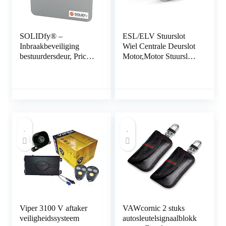
SOLIDfy® –
ESL/ELV Stuurslot
Inbraakbeveiliging
Wiel Centrale Deurslot
bestuurdersdeur, Prick
Motor,Motor Stuurslot
Stop, zekering van
Wiel Motor Antidiefstal
roestvrij staal voor
Vergrendelingen
Ducato, Jumper, Boxer
X250, X290
Viper 3100 V aftaker
VAWcornic 2 stuks
veiligheidssysteem
autosleutelsignaalblokk