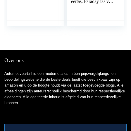
eertas, Faraday-tas voor
autosleutels, sleutelloos
signaalblokkeersleutelk
astje, RFID-blokkeertas
voor autobeveiliging,
antidiefstal
afstandsbediening
Smart Fobs-
bescherming Zwart
Over ons
Automotiveart.nl is een moderne alles-in-één prijsvergelijkings- en
beoordelingswebsite die de beste deals biedt die beschikbaar zijn op
amazon en u op de hoogte houdt via de laatst toegevoegde blogs. Alle
afbeeldingen zijn auteursrechtelijk beschermd door hun respectievelijke
eigenaren. Alle geciteerde inhoud is afgeleid van hun respectievelijke
bronnen.