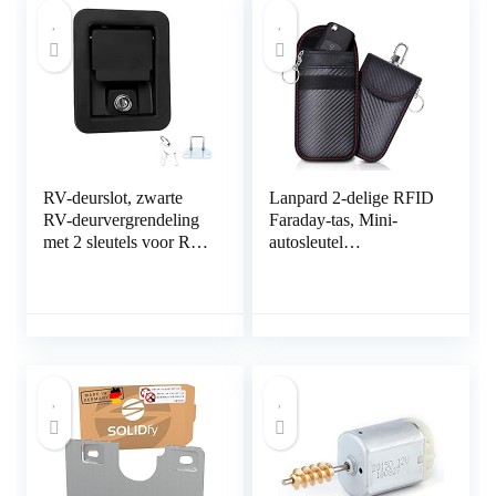
RV-deurslot, zwarte
Lanpard 2-delige RFID
RV-deurvergrendeling
Faraday-tas, Mini-
met 2 sleutels voor RV
autosleutel
voor aanhangwagen
Signaalblokkeringstas,
voor caravan voor
100% geblokkeerd
vrachtwagen
signaal, Blokkeer
gekloonde
autosignalen, Anti-
diefstal kleine auto.(S)