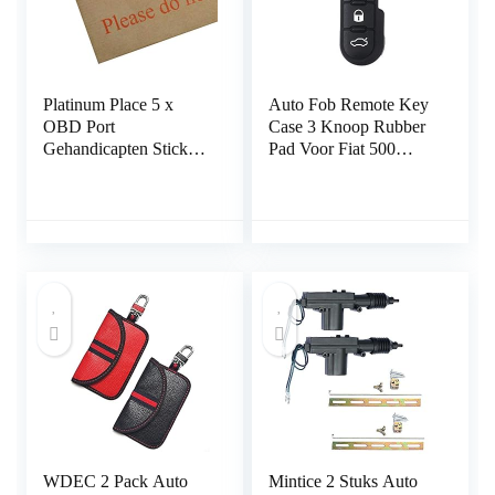
Platinum Place 5 x
Auto Fob Remote Key
OBD Port
Case 3 Knoop Rubber
Gehandicapten Stickers
Pad Voor Fiat 500
in Wit-87mm x 30mm-
Panda Abarth Punto
Veiligheid Venster
Waarschuwingsborden-
Van,Vrachtwagen,Taxi,
Bus,Mini
Cab,Minicab.On Board
Diagnostics Port
Geïmmobiliseerd
WDEC 2 Pack Auto
Mintice 2 Stuks Auto