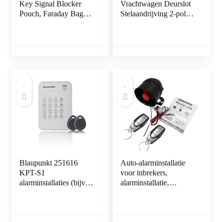
Key Signal Blocker
Vrachtwagen Deurslot
Pouch, Faraday Bag
Stelaandrijving 2-polig
voor Autosleutels,
Draad 12V Centrale
RFID Sleutelzak, Anti-
Vergrendeling
diefstal Remote Entry
Universele Elektrische
Smart Fobs
Deurslotactuator
Bescherming, Keyless
Aanvulling of
Signaal Blokkeren Key
Kofferbak
Case
Ontgrendeling
Blaupunkt 251616
Auto-alarminstallatie
KPT-S1
voor inbrekers,
alarminstallaties (bijv.
alarminstallatie,
SA2900R). Radio is
autobescherming,
dankzij Rolling Code
sleutelloze
optimaal beschermd
diefstalbeveiliging,