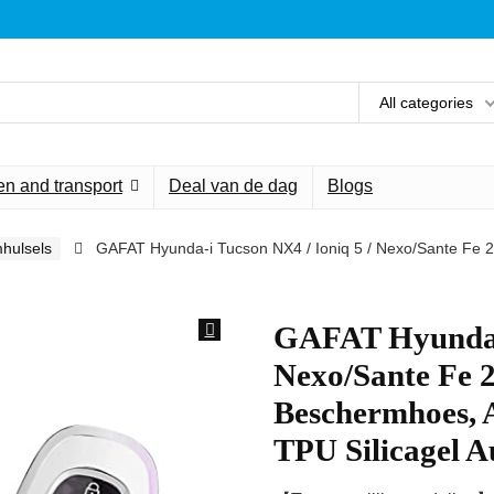
All categories
n and transport
Deal van de dag
Blogs
mhulsels
GAFAT Hyunda-i Tucson NX4 / Ioniq 5 / Nexo/Sante Fe 
GAFAT Hyunda-i
Nexo/Sante Fe 2
Beschermhoes, 
TPU Silicagel Au