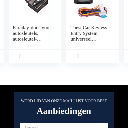
Faraday-doos voor
Tbest Car Keyless
autosleutels,
Entry System,
autosleutel-
universeel
signaalblokkering,
autodeurslot
anti-diefstal
Keyless Entry
Faraday-dooskooi,
System, deurslot,
keyfob RFID-
centrale
signaalblokkering,
vergrendeling,
Faraday-kluis,
afstandsbedienings
autosleutelloze
set met
sleutelhanger-
kofferbakgoedkeur
signaalblokkering,
ing,
veilige
afstandsbediening
WORD LID VAN ONZE MAILLIJST VOOR BEST
autosleutelkast –
Central Control
zwart
Box Kit
Aanbiedingen