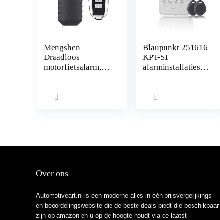
Mengshen
Blaupunkt 251616
Draadloos
KPT-S1
motorfietsalarm,
alarminstallaties
diefstalbeveiliging,
(bijv. SA2900R).
alarm met
Radio is dankzij
afstandsbediening,
Rolling Code
IP55 waterdicht,
optimaal
113 dB super luid
beschermd met
(zwart)
geïntegreerd
inclusief twee
RFID,
bedieningspaneel
met tag reader en
Over ons
tags
Automotiveart.nl is een moderne alles-in-één prijsvergelijkings-
en beoordelingswebsite die de beste deals biedt die beschikbaar
zijn op amazon en u op de hoogte houdt via de laatst