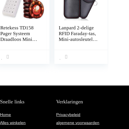
Retekess TD158
Lanpard 2-delige
Pager Systeem
RFID Faraday-tas,
Draadloos Mini
Mini-autosleutel
Restaurant Pager
Signaalblokkerings
Touchscreen
tas, 100%
Lichtgevende
geblokkeerd
Charge 10 Pagers
signaal, Blokkeer
Verbeterd
gekloonde
autosignalen, Anti-
diefstal kleine auto.
(S)
Snelle links
Verklaringen
Home
Privacybeleid
Alles winkelen
algemene voorwaarden