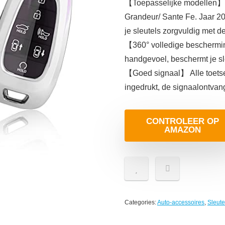
【Toepasselijke modellen】 P
Grandeur/ Sante Fe. Jaar 202
je sleutels zorgvuldig met de
【360° volledige beschermin
handgevoel, beschermt je sl
【Goed signaal】 Alle toetse
ingedrukt, de signaalontvang
CONTROLEER OP
AMAZON
Categories:
Auto-accessoires
,
Sleut