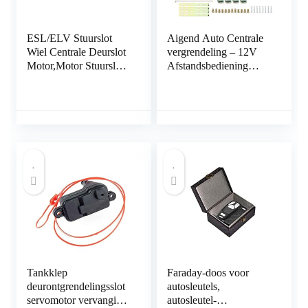
ESL/ELV Stuurslot
Aigend Auto Centrale
Wiel Centrale Deurslot
vergrendeling – 12V
Motor,Motor Stuurslot
Afstandsbediening
Wiel Motor Antidiefstal
Centrale
Vergrendelingen
Deurvergrendeling Kit
Universele Auto
Keyless Entry System
Tankklep
Faraday-doos voor
deurontgrendelingsslot
autosleutels,
servomotor vervanging
autosleutel-