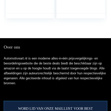
voor A-udi A3 A6 A7
signaalblokkering, anti-
C7 Q3 Q7 L0862153D
diefstal Faraday-
dooskooi, keyfob
RFID-
signaalblokkering,
Faraday-kluis,
autosleutelloze
sleutelhanger-
signaalblokkering,
Over ons
veilige autosleutelkast –
zwart
Automotiveart.nl is een moderne alles-in-één prijsvergelijkings- en
beoordelingswebsite die de beste deals biedt die beschikbaar zijn op
amazon en u op de hoogte houdt via de laatst toegevoegde blogs. Alle
afbeeldingen zijn auteursrechtelijk beschermd door hun respectievelijke
eigenaren. Alle geciteerde inhoud is afgeleid van hun respectievelijke
bronnen.
WORD LID VAN ONZE MAILLIJST VOOR BEST