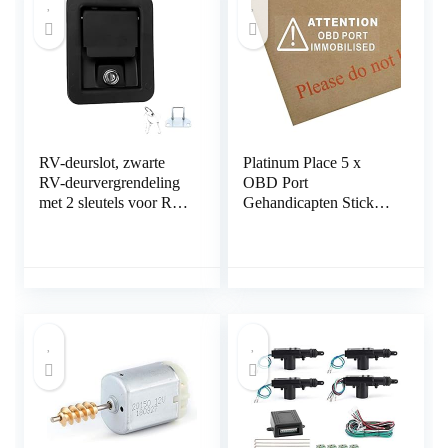
RV-deurslot, zwarte
Platinum Place 5 x
RV-deurvergrendeling
OBD Port
met 2 sleutels voor RV
Gehandicapten Stickers
voor aanhangwagen
in Wit-87mm x 30mm-
voor caravan voor
Veiligheid Venster
vrachtwagen
Waarschuwingsborden-
Van,Vrachtwagen,Taxi,
Bus,Mini
Cab,Minicab.On Board
Diagnostics Port
Geïmmobiliseerd