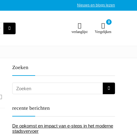
Nieuws en blogs lezen
0
verlanglijst
Vergelijken
Zoeken
recente berichten
De opkomst en impact van e-steps in het moderne
stadsvervoer