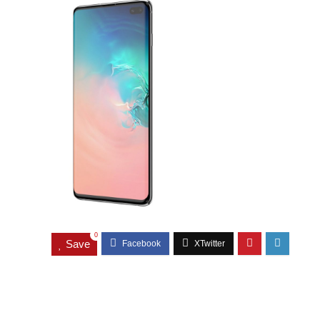
0
Save