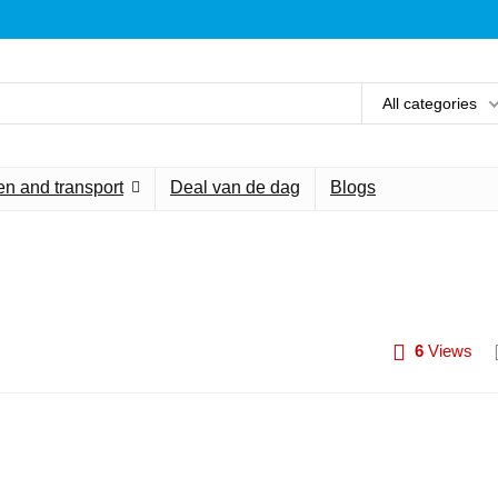
All categories
n and transport
Deal van de dag
Blogs
6
Views