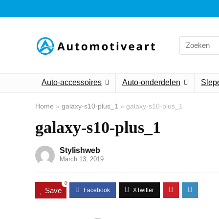
Search
for:
Auto-accessoires
Auto-onderdelen
Slepe
Home
»
galaxy-s10-plus_1
»
galaxy-s10-plus_1
galaxy-s10-plus_1
Stylishweb
March 13, 2019
0
Save