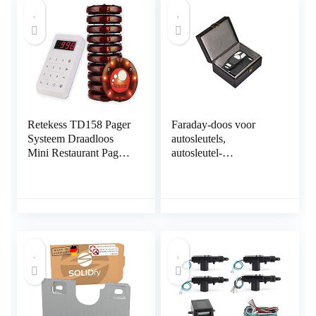
Retekess TD158 Pager
Faraday-doos voor
Systeem Draadloos
autosleutels,
Mini Restaurant Pager
autosleutel-
Touchscreen
signaalblokkering, anti-
Lichtgevende Charge
diefstal Faraday-
10 Pagers Verbeterd
dooskooi, keyfob
RFID-
signaalblokkering,
Faraday-kluis,
autosleutelloze
sleutelhanger-
signaalblokkering,
veilige autosleutelkast –
zwart