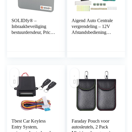
SOLIDfy® –
Aigend Auto Centrale
Inbraakbeveiliging
vergrendeling – 12V
bestuurdersdeur, Prick
Afstandsbediening
Stop, zekering van
Centrale
roestvrij staal voor
Deurvergrendeling Kit
Ducato, Jumper, Boxer
Universele Auto
X250, X290
Keyless Entry System
Tbest Car Keyless
Faraday Pouch voor
Entry System,
autosleutels, 2 Pack