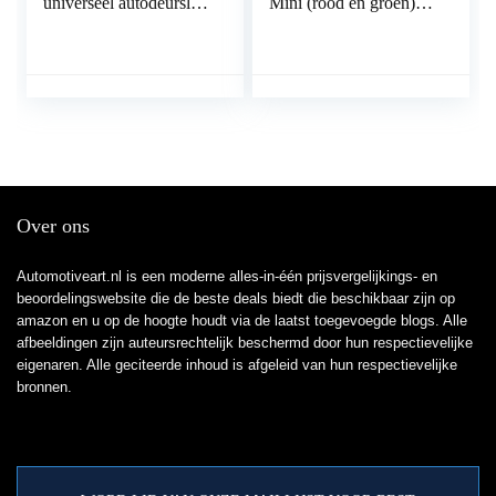
universeel autodeurslot
Mini (rood en groen)
Keyless Entry System,
Faraday tas voor
deurslot, centrale
autosleutel signaalblok,
vergrendeling,
anti-diefstal RFID
afstandsbedieningsset
autosleutel
met
signaalblokkering
kofferbakgoedkeuring,
Pouch
afstandsbediening
Central Control Box
Kit
Over ons
Automotiveart.nl is een moderne alles-in-één prijsvergelijkings- en
beoordelingswebsite die de beste deals biedt die beschikbaar zijn op
amazon en u op de hoogte houdt via de laatst toegevoegde blogs. Alle
afbeeldingen zijn auteursrechtelijk beschermd door hun respectievelijke
eigenaren. Alle geciteerde inhoud is afgeleid van hun respectievelijke
bronnen.