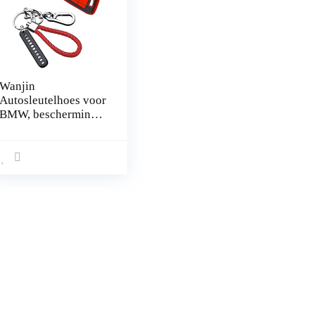
Wanjin
Autosleutelhoes voor
BMW, bescherming
zachte TPU en
lederen textuur
autosleutelhoes voor
BMW, compatibel
met BMW 1 2 3 5 7
X1 X3 X4 X5 X6 met
leer en anti-verloren
telefoonnummerplaat
sleutelhanger (rood)