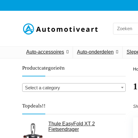
Search
for:
Auto-accessoires
Auto-onderdelen
Slepe
Productcategorieën
H
‎1
Select a category
Topdeals!!
Sh
Thule EasyFold XT 2
Fietsendrager