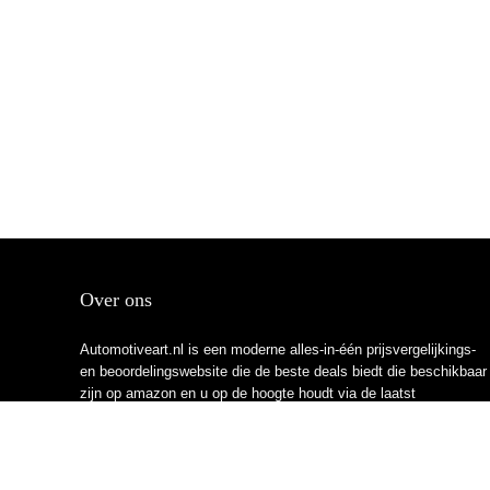
Over ons
Automotiveart.nl is een moderne alles-in-één prijsvergelijkings-
en beoordelingswebsite die de beste deals biedt die beschikbaar
zijn op amazon en u op de hoogte houdt via de laatst
toegevoegde blogs. Alle afbeeldingen zijn auteursrechtelijk
beschermd door hun respectievelijke eigenaren. Alle geciteerde
inhoud is afgeleid van hun respectievelijke bronnen.