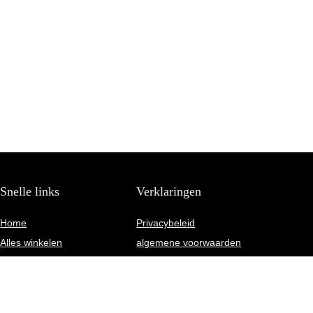
Snelle links
Verklaringen
Home
Privacybeleid
Alles winkelen
algemene voorwaarden
Blogs
Gelieerde openbaarmaking
Onze webshops
Adverteren