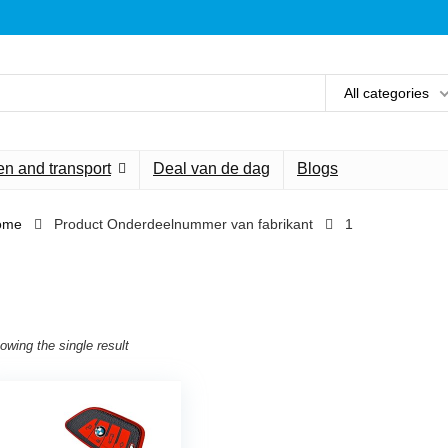
All categories
n and transport
Deal van de dag
Blogs
ome
Product Onderdeelnummer van fabrikant
‎1
owing the single result