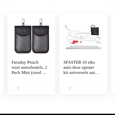
Faraday Pouch
SFASTER 10 stks
voor autosleutels, 2
auto deur opener
Pack Mini (rood en
kit universele auto
groen) Faraday tas
deur sleutel
voor autosleutel
verloren slot uit
signaalblok, anti-
draagbare auto
diefstal RFID
voertuig noodgeval
autosleutel
open ontgrendelen
signaalblokkering
gereedschap kit +
Pouch
lucht pomp