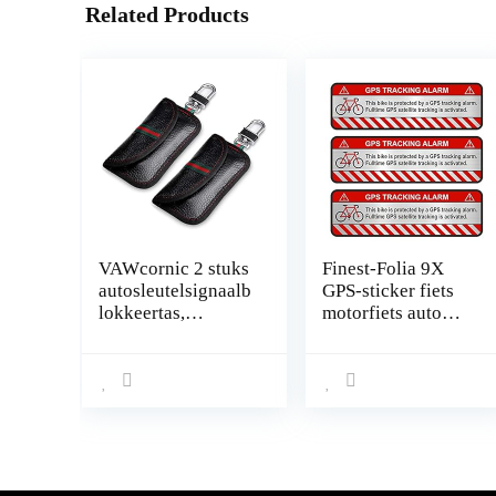
Related Products
VAWcornic 2 stuks
Finest-Folia 9X
autosleutelsignaalb
GPS-sticker fiets
lokkeertas,
motorfiets auto
Faraday-tas voor
alarm
autosleutels,
waarschuwing anti-
sleutelloos
diefstal sticker
signaalblokkeersle
tracker beveiligd
utelkastje, RFID-
R055 Fahrrad
blokkeertas voor
Aluminium
autobeveiliging,
geslepen zilver.
antidiefstal