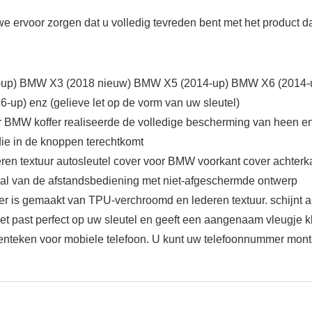
 we ervoor zorgen dat u volledig tevreden bent met het product d
up) BMW X3 (2018 nieuw) BMW X5 (2014-up) BMW X6 (2014-up
up) enz (gelieve let op de vorm van uw sleutel)
BMW koffer realiseerde de volledige bescherming van heen en we
ie in de knoppen terechtkomt
n textuur autosleutel cover voor BMW voorkant cover achter
gnaal van de afstandsbediening met niet-afgeschermde ontwerp
r is gemaakt van TPU-verchroomd en lederen textuur. schijnt al
 Het past perfect op uw sleutel en geeft een aangenaam vleugje 
n kenteken voor mobiele telefoon. U kunt uw telefoonnummer mon