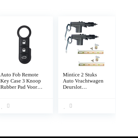
Auto Fob Remote
Mintice 2 Stuks
Key Case 3 Knoop
Auto Vrachtwagen
Rubber Pad Voor
Deurslot
Fiat 500 Panda
Stelaandrijving 2-
Abarth Punto
polig Draad 12V
Centrale
Vergrendeling
Universele
Elektrische
Deurslotactuator
Aanvulling of