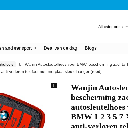
All categories
n and transport
Deal van de dag
Blogs
mhulsels
Wanjin Autosleutelhoes voor BMW, bescherming zachte T
anti-verloren telefoonnummerplaat sleutelhanger (rood)
Wanjin Autosle
bescherming zac
autosleutelhoe
BMW 1 2 3 5 7 
anti-verloren 