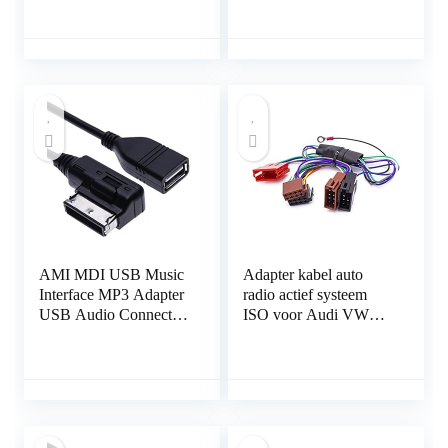
Ingebouwde Microfoon
3 6 2006-2013
Bluetooth Adapter voor
Auto Microfoon.
AMI MDI USB Music
Adapter kabel auto
Interface MP3 Adapter
radio actief systeem
USB Audio Connector
ISO voor Audi VW
Adapter Kabel
Seat Bose DSP
Compatibel met Audi
A3, A4, S4, S5, A6,
S6, A8, S8, Q3, All
Road, TT, R8, VW
Jetta, Golf, Passat,