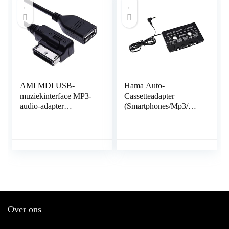
Touareg, Skoda
AMI MDI USB-
Hama Auto-
muziekinterface MP3-
Cassetteadapter
audio-adapter
(Smartphones/Mp3/Cd-
Compatibel met Audi
Speler/Ipod/Tablets Op
A3, A4, S4, A5, S5,
De Autoradio, Tape
S6, A8, S8, A8-L, Q3,
Met 3,5 Mm
Q5, Q7, TT, R8, VW
Jackstekker, Stereo)
Jetta, Golf Mk6, Passat,
Zwart
Touareg, Wagon,
Skoda, Seat 1m
Over ons