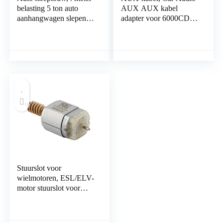
belasting 5 ton auto
AUX AUX kabel
aanhangwagen slepen
adapter voor 6000CD
touw riem sleepkabel
Mondeo Fiesta met CD
met haken noodvoertuig
Removal Tool Keys
gereedschap
Stuurslot voor
wielmotoren, ESL/ELV-
motor stuurslot voor
wielopeningpluggen
Plus-motor voor W204
W207 W212 Tales