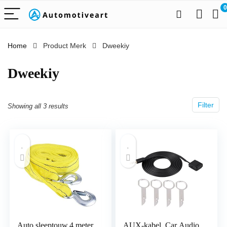
0
Home
Product Merk
‎Dweekiy
‎Dweekiy
Filter
Showing all 3 results
Auto sleeptouw,4 meter
AUX-kabel, Car Audio