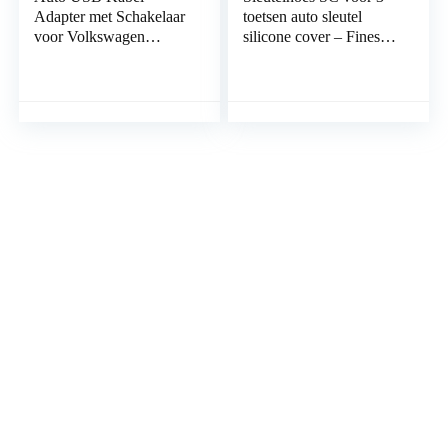
Adapter met Schakelaar
toetsen auto sleutel
voor Volkswagen
silicone cover – Finest-
RCD510 RCD 310
Folia zwart
RNS315+ VW Golf
Jetta MK6 Polo Touran
Tiguan Scirocco