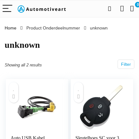
0
Home
Product Onderdeelnummer
‎unknown
‎unknown
Filter
Showing all 2 results
Auto USB Kabel
Sleutelhoes SC voor 3