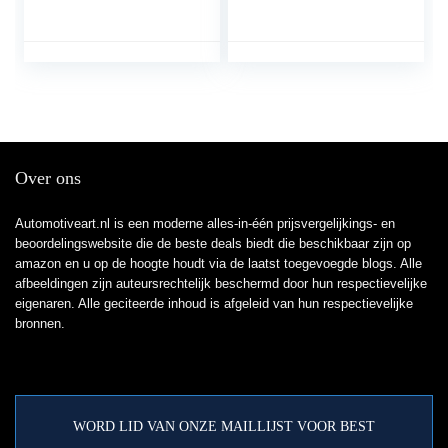
met Mercedes Benz
3 6 2006-2013
W212/S212/C207/W20
4 Met Comand
Systeem APS NTG
4.5..
Over ons
Automotiveart.nl is een moderne alles-in-één prijsvergelijkings- en
beoordelingswebsite die de beste deals biedt die beschikbaar zijn op
amazon en u op de hoogte houdt via de laatst toegevoegde blogs. Alle
afbeeldingen zijn auteursrechtelijk beschermd door hun respectievelijke
eigenaren. Alle geciteerde inhoud is afgeleid van hun respectievelijke
bronnen.
WORD LID VAN ONZE MAILLIJST VOOR BEST