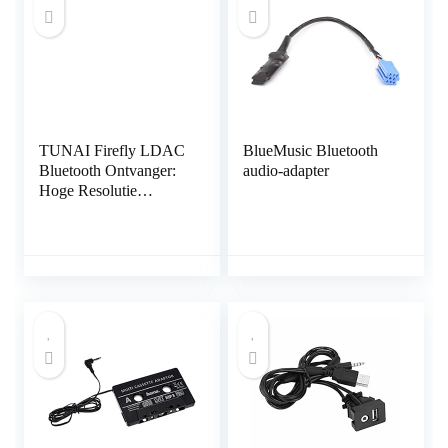
TUNAI Firefly LDAC
BlueMusic Bluetooth
Bluetooth Ontvanger:
audio-adapter
Hoge Resolutie
Draadloze Audio
Bluetooth 5.0 Adapter
met USB DAC 3.5mm
AUX voor Car/Home
Stereo Hi Res Music
Streaming; Auto On,
Geen Opladen Nodig