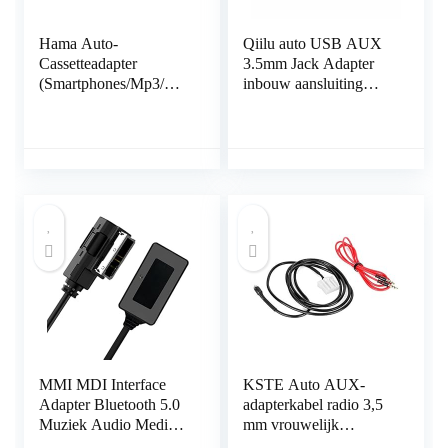
Hama Auto-
Qiilu auto USB AUX
Cassetteadapter
3.5mm Jack Adapter
(Smartphones/Mp3/Cd-
inbouw aansluiting
Speler/Ipod/Tablets Op
aansluiting adapter
De Autoradio, Tape
kabel kabel verlenging
Met 3,5 Mm
Jackstekker, Stereo)
Zwart
MMI MDI Interface
KSTE Auto AUX-
Adapter Bluetooth 5.0
adapterkabel radio 3,5
Muziek Audio Media
mm vrouwelijk
Ontvanger Compatibel
compatibel met Mazda