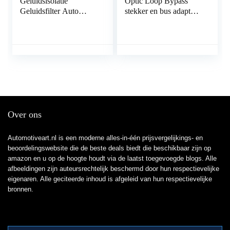
Geluidsisolatie
Optic Loop Bypass
Geluidsfilter Auto
stekker en bus adapter
Luidspreker met 3,5
voor Benz Audi
mm Jack Audio Kabel
Mercedes BMW VW
voor Auto Audio,
Porsche (2 stuks)
Thuis Stereo Systeem
Over ons
Automotiveart.nl is een moderne alles-in-één prijsvergelijkings- en
beoordelingswebsite die de beste deals biedt die beschikbaar zijn op
amazon en u op de hoogte houdt via de laatst toegevoegde blogs. Alle
afbeeldingen zijn auteursrechtelijk beschermd door hun respectievelijke
eigenaren. Alle geciteerde inhoud is afgeleid van hun respectievelijke
bronnen.