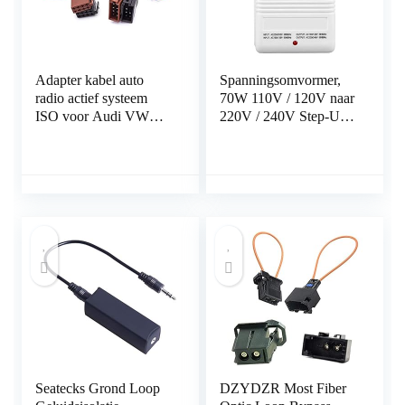
Adapter kabel auto
Spanningsomvormer,
radio actief systeem
70W 110V / 120V naar
ISO voor Audi VW
220V / 240V Step-Up
Seat Bose DSP
en Down Voltage
Converter Transformer,
Power Transformer,
Bidirectionele Voltage
Converter
Seatecks Grond Loop
DZYDZR Most Fiber