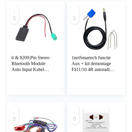
6 & 8209;Pin Stereo
1neiSmartech functie
Bluetooth Module
Aux + kit demontage
Auto Input Kabel
Fã11/10 4R autoradio
Adapter Fit Voor
Delphi Bosch Auto
Clio/Espace/La
Fiat 500Â Grande
Punto Evo Panda
Lancia Y Alfa 147 met
Jack Mã¤nlich en pad
met sticks demontage
radio