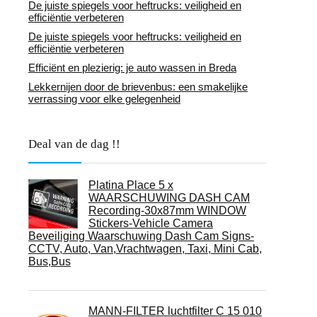
De juiste spiegels voor heftrucks: veiligheid en
efficiëntie verbeteren
De juiste spiegels voor heftrucks: veiligheid en
efficiëntie verbeteren
Efficiënt en plezierig: je auto wassen in Breda
Lekkernijen door de brievenbus: een smakelijke
verrassing voor elke gelegenheid
Deal van de dag !!
Platina Place 5 x
WAARSCHUWING DASH CAM
Recording-30x87mm WINDOW
Stickers-Vehicle Camera
Beveiliging Waarschuwing Dash Cam Signs-
CCTV, Auto, Van,Vrachtwagen, Taxi, Mini Cab,
Bus,Bus
MANN-FILTER luchtfilter C 15 010