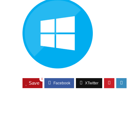
0
Save