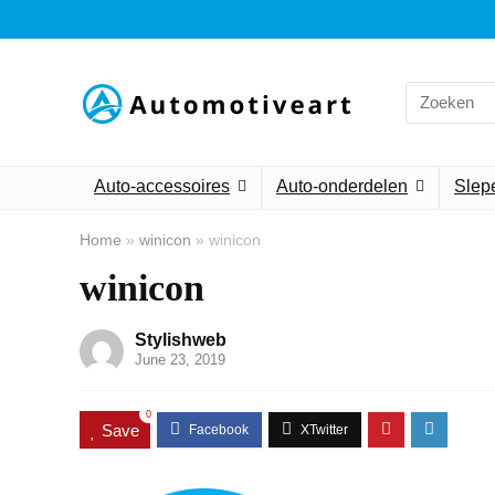
Search
for:
Auto-accessoires
Auto-onderdelen
Slepe
Home
»
winicon
»
winicon
winicon
Stylishweb
June 23, 2019
0
Save