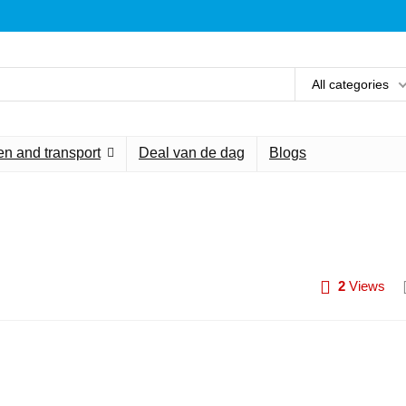
All categories
n and transport
Deal van de dag
Blogs
2
Views