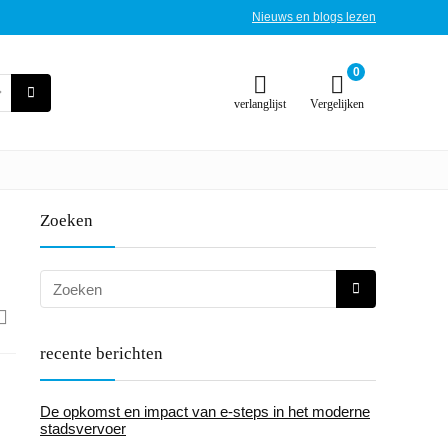
Nieuws en blogs lezen
0
verlanglijst
Vergelijken
Zoeken
recente berichten
De opkomst en impact van e-steps in het moderne
stadsvervoer