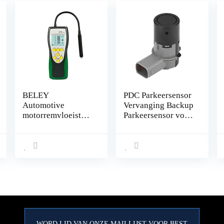
BELEY
PDC Parkeersensor
Automotive
Vervanging Backup
motorremvloeistoft
Parkeersensor voor
ester, vocht- en
BMW E46 E39 E60
waterdetectie met
E63 E38 E65 E83
2,2 inch lcd-
E53 E85 6620
scherm, voor
66206989068
voertuig DOT3
DOT4 DOT5
remvloeistofdetect
or
WORD LID VAN ONZE MAILLIJST VOOR BEST