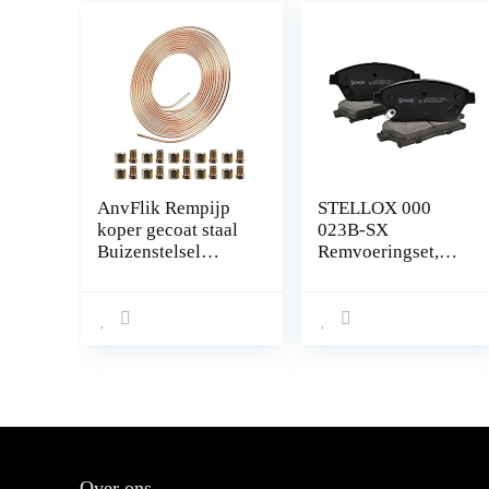
AnvFlik Rempijp
STELLOX 000
koper gecoat staal
023B-SX
Buizenstelsel
Remvoeringset,
32.8Ft. van 3/16
schijfrem
“Automotive
Vervanging
Remleidingen Kit
met 20 Moeren
Fittings
Over ons