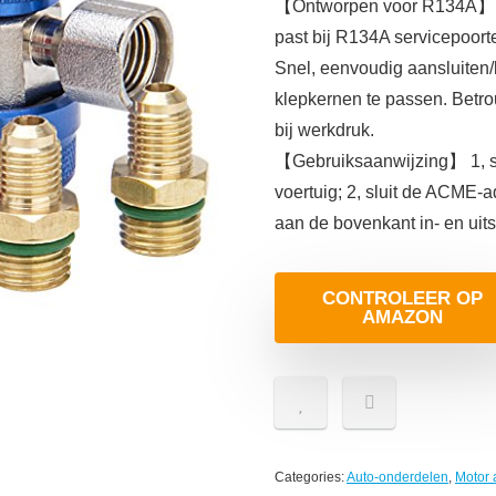
【Ontworpen voor R134A】Pas
past bij R134A servicepoorte
Snel, eenvoudig aansluiten/
klepkernen te passen. Betro
bij werkdruk.
【Gebruiksaanwijzing】 1, sl
voertuig; 2, sluit de ACME-
aan de bovenkant in- en uit
CONTROLEER OP
AMAZON
Categories:
Auto-onderdelen
,
Motor 