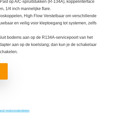
t op A/C-spruitstukken (R-134A), koppelinterface
n, 1/4 inch mannelijke flare.
loskoppelen, High Flow Verstelbaar om verschillende
uwbaar en veilig voor kleptoegang tot systemen, zelfs
uit bodems aan op de R134A-servicepoort van het
adapter aan op de koelslang; dan kun je de schakelaar
schakelen.
and motoronderdelen