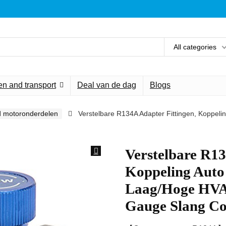
All categories
n and transport
Deal van de dag
Blogs
d motoronderdelen
Verstelbare R134A Adapter Fittingen, Koppel
Verstelbare R13
Koppeling Auto
Laag/Hoge HVA
Gauge Slang Co