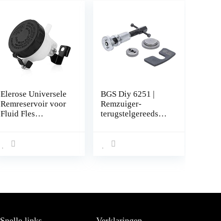
Elerose Universele
BGS Diy 6251 |
Remreservoir voor
Remzuiger-
Fluid Fles
terugstelgereedsch
Motorfiets
ap
Hoofdkoppeling
Oliebeker
Cilinderbeugel
Snelle links
Verklaringen