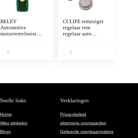
BELEY
CCLIFE remzuiger
Automotive
regelaar rem
motorremvloeistoft
regelaar auto
ester, vocht- en
gereedschap
waterdetectie met
2,2 inch lcd-
scherm, voor
voertuig DOT3
DOT4 DOT5
remvloeistofdetect
or
Snelle links
Verklaringen
Home
Privacybeleid
Alles winkelen
algemene voorwaarden
Blogs
Gelieerde openbaarmaking