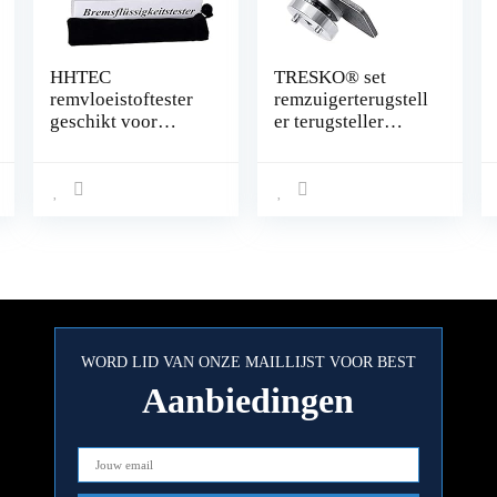
HHTEC
TRESKO® set
remvloeistoftester
remzuigerterugstell
geschikt voor
er terugsteller
remvloeistoffen
remklauw voor het
DOT 3/4/5 met 5
terugstellen van de
led-weergave,
remzuiger bij
draagbare
vervanging van
flockungsbeutel en
remschijven, -
Duitse
schoenen of -
gebruiksaanwijzing
blokken, 3-delige
(mogelijk niet
gereedschapsset
beschikbaar in het
voor personenauto,
Nederlands).
universeel
WORD LID VAN ONZE MAILLIJST VOOR BEST
Aanbiedingen