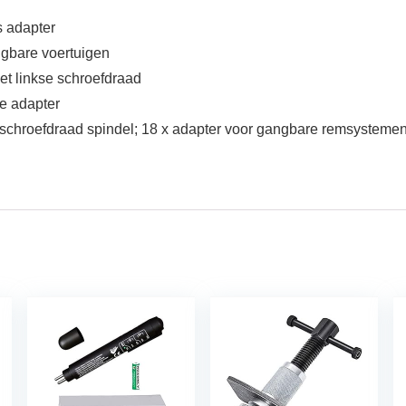
s adapter
ngbare voertuigen
et linkse schroefdraad
e adapter
e schroefdraad spindel; 18 x adapter voor gangbare remsystemen