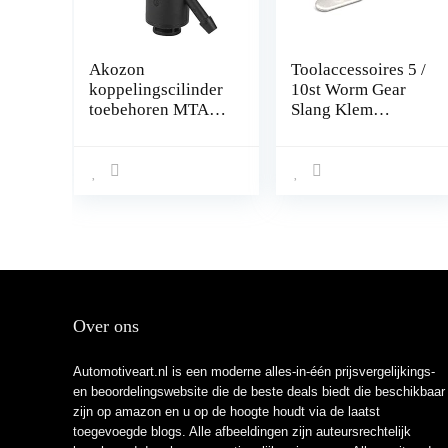
Akozon
Toolaccessoires 5 /
koppelingscilinder
10st Worm Gear
toebehoren MTA
Slang Klem
actuator
Verstelbare 6-
hydraulische pomp
63mm Sleutel Klem
G1D500201
Slangklem voor
geschikt voor
Waterpijp Sanitair
EASYTRONIC
Automotive
Mechanical klem
(Size : 18 32mm
5pcs)
Over ons
Automotiveart.nl is een moderne alles-in-één prijsvergelijkings-
en beoordelingswebsite die de beste deals biedt die beschikbaar
zijn op amazon en u op de hoogte houdt via de laatst
toegevoegde blogs. Alle afbeeldingen zijn auteursrechtelijk