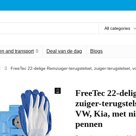
All categories
n and transport
Deal van de dag
Blogs
FreeTec 22-delige Remzuiger-terugstelset, zuiger-terugstelset,
FreeTec 22-deli
zuiger-terugste
VW, Kia, met n
pennen