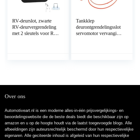
RV-deurslot, zwarte
Tankklep
RV-deurvergrendeling
deurontgrendelingsslot
met 2 sleutels voor RV
servomotor vervanging
voor aanhangwagen
voor A-udi A3 A6 A7
voor caravan voor
C7 Q3 Q7 L0862153D
vrachtwagen
Over ons
Automotiveart.nl is een moderne alles-in-één prijsvergelijkings- en
beoordelingswebsite die de beste deals biedt die beschikbaar zijn op
amazon en u op de hoogte houdt via de laatst toegevoegde blogs. Alle
afbeeldingen zijn auteursrechtelijk beschermd door hun respectievelijke
eigenaren. Alle geciteerde inhoud is afgeleid van hun respectievelijke