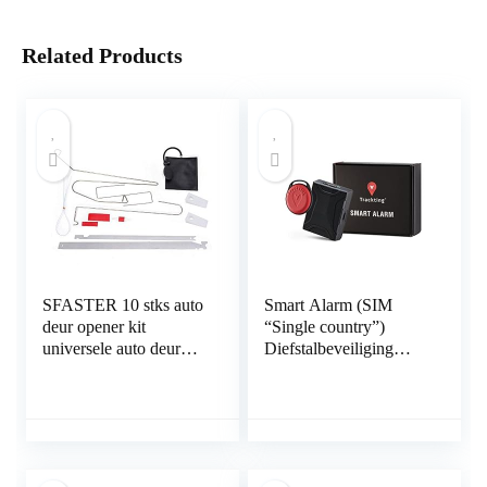
Related Products
SFASTER 10 stks auto
Smart Alarm (SIM
deur opener kit
“Single country”)
universele auto deur
Diefstalbeveiliging
sleutel verloren slot uit
GPS-localisator auto’s
draagbare auto voertuig
en motorfietsen.
noodgeval open
Geïntegreerde simkaart
ontgrendelen
zonder
gereedschap kit + lucht
abonnementskosten.Ge
pomp
en snoeren. Batterij die