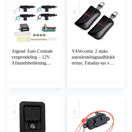
maanden
meegaat.Telefonische
alarmmelding en
realtime tracking
Aigend Auto Centrale
VAWcornic 2 stuks
vergrendeling – 12V
autosleutelsignaalblokk
Afstandsbediening
eertas, Faraday-tas voor
Centrale
autosleutels, sleutelloos
Deurvergrendeling Kit
signaalblokkeersleutelk
Universele Auto
astje, RFID-blokkeertas
Keyless Entry System
voor autobeveiliging,
antidiefstal
afstandsbediening
Smart Fobs-
bescherming Zwart