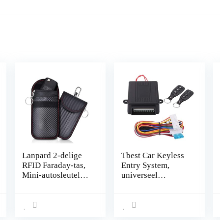
Lanpard 2-delige
Tbest Car Keyless
RFID Faraday-tas,
Entry System,
Mini-autosleutel
universeel
Signaalblokkerings
autodeurslot
tas, 100%
Keyless Entry
geblokkeerd
System, deurslot,
signaal, Blokkeer
centrale