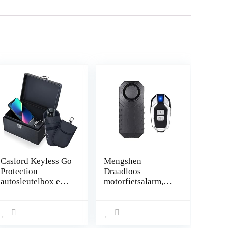
Caslord Keyless Go
Mengshen
Protection
Draadloos
autosleutelbox en
motorfietsalarm,
Faraday-tas,
diefstalbeveiliging,
autosleutel RFID-
alarm met
afschermdoos, 2
afstandsbediening,
signaalafscherming
IP55 waterdicht,