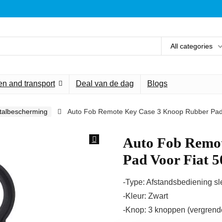
All categories
n and transport
Deal van de dag
Blogs
stalbescherming
Auto Fob Remote Key Case 3 Knoop Rubber Pad 
Auto Fob Remo
Pad Voor Fiat 
-Type: Afstandsbediening sl
-Kleur: Zwart
-Knop: 3 knoppen (vergrende