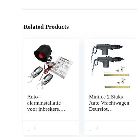
Related Products
Auto-
Mintice 2 Stuks
alarminstallatie
Auto Vrachtwagen
voor inbrekers,
Deurslot
alarminstallatie,
Stelaandrijving 2-
autobescherming,
polig Draad 12V
sleutelloze
Centrale
diefstalbeveiliging,
Vergrendeling