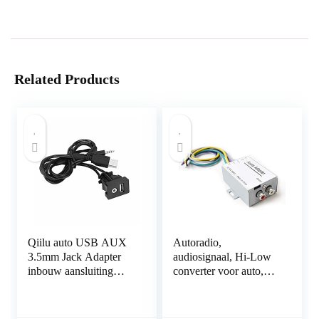
Related Products
Qiilu auto USB AUX
Autoradio,
3.5mm Jack Adapter
audiosignaal, Hi-Low
inbouw aansluiting
converter voor auto,
aansluiting adapter
apm, subwoofer,
kabel kabel verlenging
versterker, cd-speler,
hoog tot lage adapter