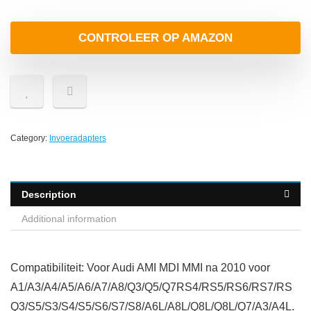
CONTROLEER OP AMAZON
Category:
Invoeradapters
Description
Additional information
Compatibiliteit: Voor Audi AMI MDI MMI na 2010 voor
A1/A3/A4/A5/A6/A7/A8/Q3/Q5/Q7RS4/RS5/RS6/RS7/RS
Q3/S5/S3/S4/S5/S6/S7/S8/A6L/A8L/Q8L/Q8L/Q7/A3/A4L.