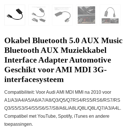
Okabel Bluetooth 5.0 AUX Music
Bluetooth AUX Muziekkabel
Interface Adapter Automotive
Geschikt voor AMI MDI 3G-
interfacesysteem
Compatibiliteit: Voor Audi AMI MDI MMI na 2010 voor
A1/A3/A4/A5/A6/A7/A8/Q3/Q5/Q7RS4/RS5/RS6/RS7/RS
Q3/S5/S3/S4/S5/S6/S7/S8/A6L/A8L/Q8L/Q8L/Q7/A3/A4L.
Compatibel met YouTube, Spotify, iTunes en andere
toepassingen.