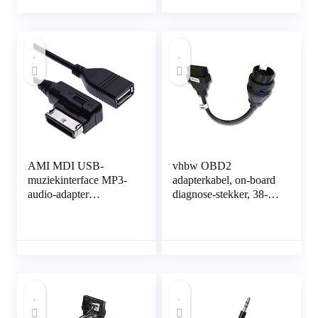
AMI MDI USB-
vhbw OBD2
muziekinterface MP3-
adapterkabel, on-board
audio-adapter
diagnose-stekker, 38-
Compatibel met Audi
pins OBD1 op 16-pins
A3, A4, S4, A5, S5,
OBD2, compatibel met
S6, A8, S8, A8-L, Q3,
Mercedes Benz-
Q5, Q7, TT, R8, VW
voertuig,
Jetta, Golf Mk6, Passat,
diagnoseapparatuur 40
Touareg, Wagon,
cm
Skoda, Seat 1m