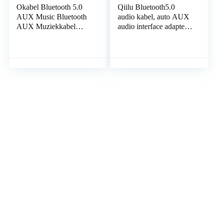
Okabel Bluetooth 5.0
Qiilu Bluetooth5.0
AUX Music Bluetooth
audio kabel, auto AUX
AUX Muziekkabel
audio interface adapter
Interface Adapter
audio kabel fit voor
Automotive Geschikt
AMI MMI MDI
voor AMI MDI 3G-
geschikt voor mmi 2g
interfacesysteem
bluetooth audi a4