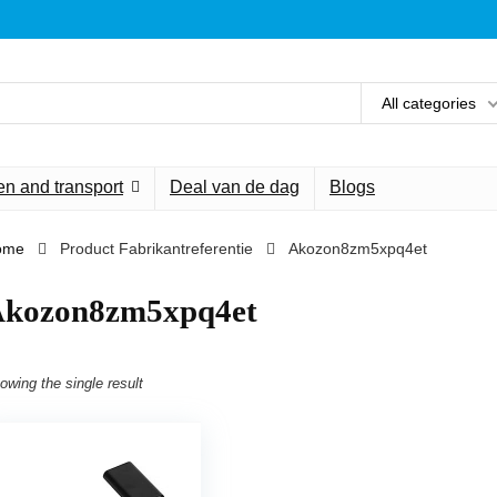
All categories
n and transport
Deal van de dag
Blogs
ome
Product Fabrikantreferentie
‎Akozon8zm5xpq4et
Akozon8zm5xpq4et
owing the single result