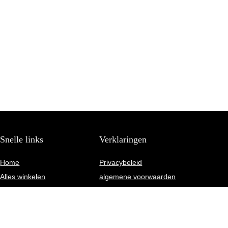
Snelle links
Verklaringen
Home
Privacybeleid
Alles winkelen
algemene voorwaarden
Blogs
Gelieerde openbaarmaking
Onze webshops
Adverteren