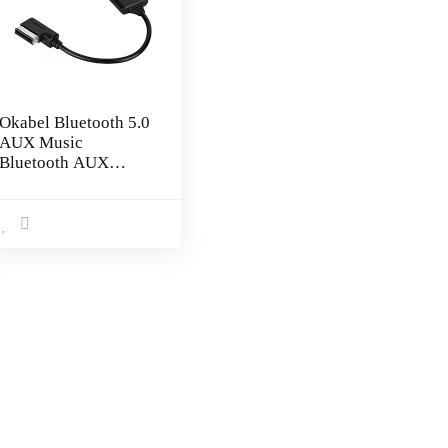
Okabel Bluetooth 5.0
AUX Music
Bluetooth AUX
Muziekkabel
Interface Adapter
Automotive Geschikt
voor AMI MDI 3G-
interfacesysteem