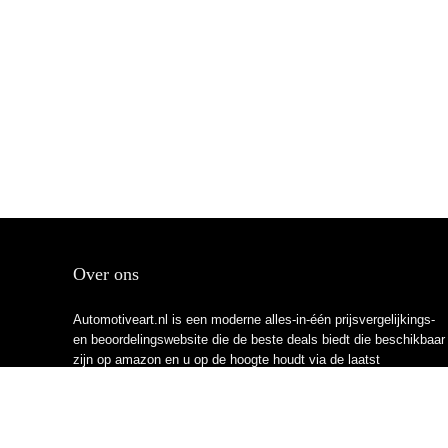
Over ons
Automotiveart.nl is een moderne alles-in-één prijsvergelijkings-
en beoordelingswebsite die de beste deals biedt die beschikbaar
zijn op amazon en u op de hoogte houdt via de laatst
toegevoegde blogs. Alle afbeeldingen zijn auteursrechtelijk
beschermd door hun respectievelijke eigenaren. Alle geciteerde
inhoud is afgeleid van hun respectievelijke bronnen.