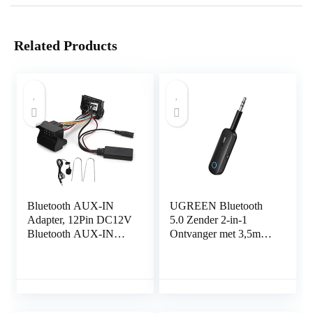
Related Products
Bluetooth AUX-IN
UGREEN Bluetooth
Adapter, 12Pin DC12V
5.0 Zender 2-in-1
Bluetooth AUX-IN
Ontvanger met 3,5mm
Kabel Stereo Audio
Aansluiting en
Adapter met Microfoon
Ingebouwde Microfoon
Fit voor Peugeot 207
Bluetooth Adapter voor
307 407 308
Auto Microfoon.