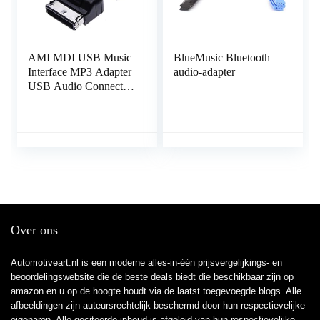
AMI MDI USB Music
BlueMusic Bluetooth
Interface MP3 Adapter
audio-adapter
USB Audio Connector
Adapter Kabel
Compatibel met Audi
A3, A4, S4, S5, A6,
S6, A8, S8, Q3, All
Road, TT, R8, VW
Jetta, Golf, Passat,
Touareg, Skoda
Over ons
Automotiveart.nl is een moderne alles-in-één prijsvergelijkings- en
beoordelingswebsite die de beste deals biedt die beschikbaar zijn op
amazon en u op de hoogte houdt via de laatst toegevoegde blogs. Alle
afbeeldingen zijn auteursrechtelijk beschermd door hun respectievelijke
eigenaren. Alle geciteerde inhoud is afgeleid van hun respectievelijke