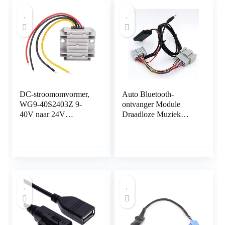
DC-stroomomvormer,
Auto Bluetooth-
WG9-40S2403Z 9-
ontvanger Module
40V naar 24V
Draadloze Muziek
automatische Buck-
Audio Adapter Fit for
Boost-
Volvo 30 40 50 60 70
spanningsregelaar
80 90 C S V XC Met
Spanningsomvormer
audio AUX Lijn