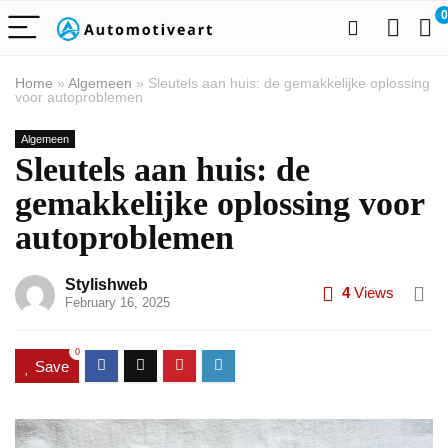
0
Home
»
Algemeen
»
Sleutels aan huis: de gemakkelijke oplossing
voor autoproblemen
Algemeen
Sleutels aan huis: de
gemakkelijke oplossing voor
autoproblemen
Stylishweb
4
Views
February 16, 2025
0
Save