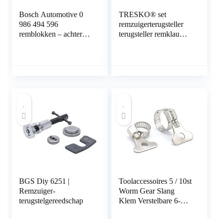
Bosch Automotive 0
TRESKO® set
986 494 596
remzuigerterugsteller
remblokken – achteras
terugsteller remklauw
– ECE-R90-
voor het terugstellen
certificering – vier
van de remzuiger bij
remblokken per
vervanging van
set,Blauw
remschijven, -schoenen
of -blokken, 3-delige
gereedschapsset voor
personenauto,
universeel
BGS Diy 6251 |
Toolaccessoires 5 / 10st
Remzuiger-
Worm Gear Slang
terugstelgereedschap
Klem Verstelbare 6-
63mm Sleutel Klem