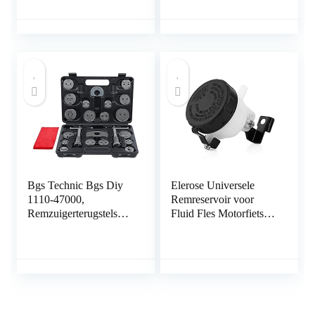
Slangklem voor
Waterpijp Sanitair
Automotive
Mechanical klem (Size
: 18 32mm 5pcs)
Bgs Technic Bgs Diy
Elerose Universele
1110-47000,
Remreservoir voor
Remzuigerterugstelset,
Fluid Fles Motorfiets
22-Delig,
Hoofdkoppeling
Remzuigerterugstel
Oliebeker
Cilinderbeugel